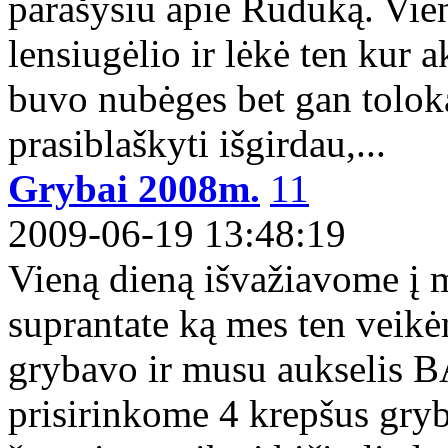
parašysiu apie Ruduką. Vie
lensiugėlio ir lėkė ten kur a
buvo nubėges bet gan toloka
prasiblaškyti išgirdau,...
Grybai 2008m.
11
2009-06-19 13:48:19
Vieną dieną išvažiavome į 
suprantate ką mes ten veikė
grybavo ir musu aukselis
prisirinkome 4 krepšus gry