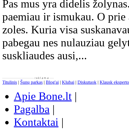
Pas mus yra didelis žolynas
paemiau ir ismukau. O prie 
zoles. Kuria visa suskanava
pabegau nes nulauziau gelyt
suskliaudes ausi,...
Titulinis
|
Šunų parkas
|
Blog'ai
|
Klubai
|
Diskutuok
|
Klausk eksperto
Apie Bone.lt
|
Pagalba
|
Kontaktai
|