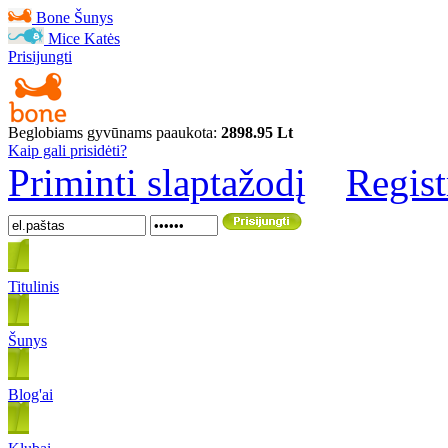
Bone
Šunys
Mice
Katės
Prisijungti
Beglobiams gyvūnams paaukota:
2898.95 Lt
Kaip gali prisidėti?
Priminti slaptažodį
Regist
Titulinis
Šunys
Blog'ai