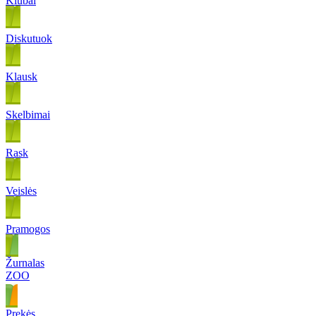
Klubai
Diskutuok
Klausk
Skelbimai
Rask
Veislės
Pramogos
Žurnalas
ZOO
Prekės