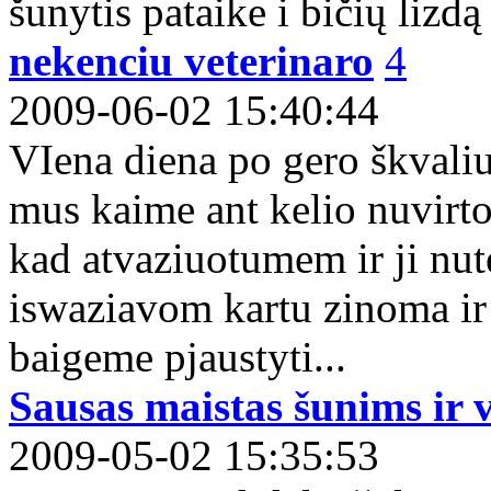
šunytis pataike i bičių lizdą ;
nekenciu veterinaro
4
2009-06-02 15:40:44
VIena diena po gero škvaliu
mus kaime ant kelio nuvirt
kad atvaziuotumem ir ji nu
iswaziavom kartu zinoma ir
baigeme pjaustyti...
Sausas maistas šunims ir vi
2009-05-02 15:35:53