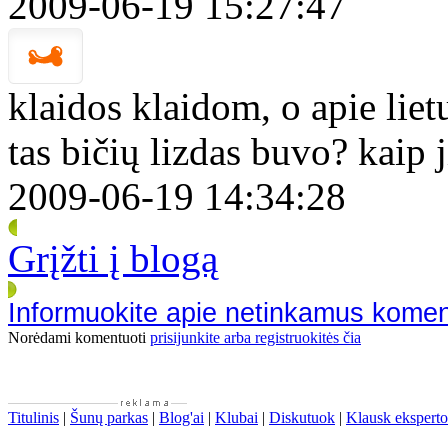
2009-06-19 15:27:47
klaidos klaidom, o apie liet
tas bičių lizdas buvo? kaip j
2009-06-19 14:34:28
Grįžti į blogą
Informuokite apie netinkamus kome
Norėdami komentuoti
prisijunkite arba registruokitės čia
Titulinis
|
Šunų parkas
|
Blog'ai
|
Klubai
|
Diskutuok
|
Klausk eksperto