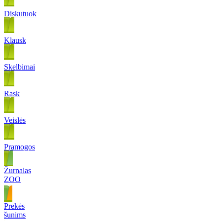
Diskutuok
Klausk
Skelbimai
Rask
Veislės
Pramogos
Žurnalas
ZOO
Prekės
šunims