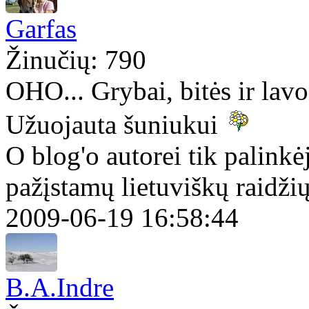
Garfas
Žinučių: 790
OHO... Grybai, bitės ir lavo
Užuojauta šuniukui
O blog'o autorei tik palinkė
pažįstamų lietuviškų raidži
2009-06-19 16:58:44
B.A.Indre