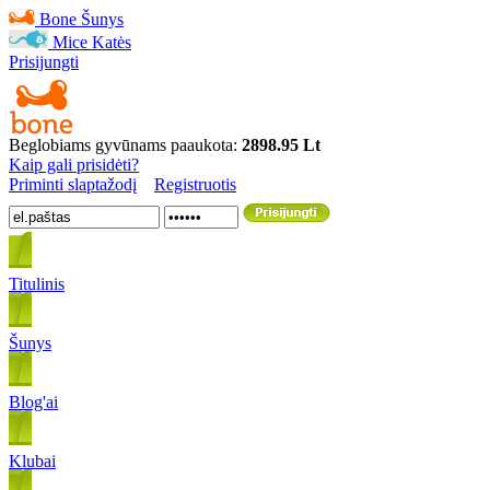
Bone
Šunys
Mice
Katės
Prisijungti
Beglobiams gyvūnams paaukota:
2898.95 Lt
Kaip gali prisidėti?
Priminti slaptažodį
Registruotis
Titulinis
Šunys
Blog'ai
Klubai