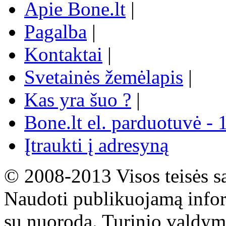
Apie Bone.lt
|
Pagalba
|
Kontaktai
|
Svetainės žemėlapis
|
Kas yra šuo ?
|
Bone.lt el. parduotuvė - 
Įtraukti į adresyną
© 2008-2013 Visos teisės s
Naudoti publikuojamą infor
su nuoroda. Turinio valdym