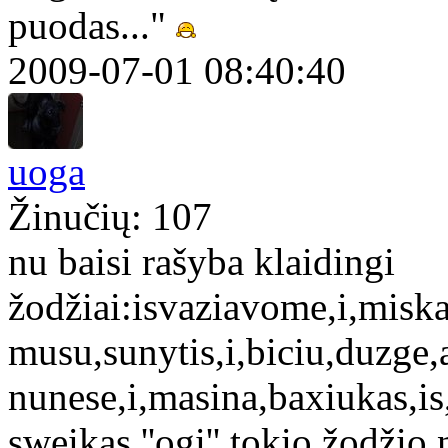
puodas..."
2009-07-01 08:40:40
uoga
Žinučių: 107
nu baisi rašyba klaidingi
žodžiai:isvaziavome,i,misk
musu,sunytis,i,biciu,duzge,a
nunese,i,masina,baxiukas,i
sweikas.''ogi'' tokio žodžio