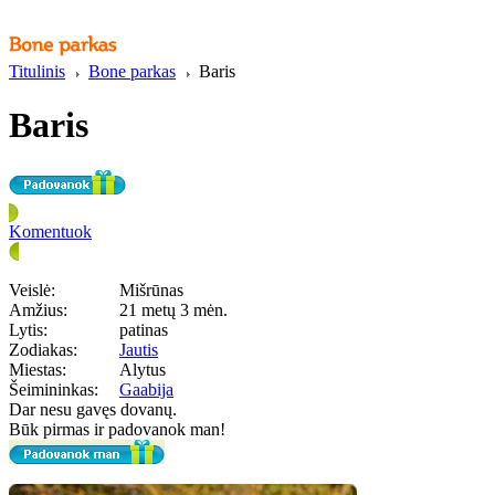
Titulinis
Bone parkas
Baris
Baris
Komentuok
Veislė:
Mišrūnas
Amžius:
21 metų 3 mėn.
Lytis:
patinas
Zodiakas:
Jautis
Miestas:
Alytus
Šeimininkas:
Gaabija
Dar nesu gavęs dovanų.
Būk pirmas ir padovanok man!