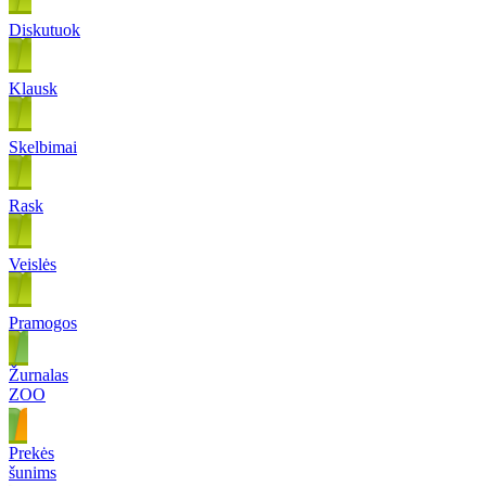
Diskutuok
Klausk
Skelbimai
Rask
Veislės
Pramogos
Žurnalas
ZOO
Prekės
šunims