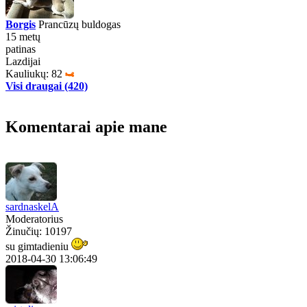
Borgis
Prancūzų buldogas
15 metų
patinas
Lazdijai
Kauliukų: 82
Visi draugai (420)
Komentarai apie mane
sardnaskelA
Moderatorius
Žinučių: 10197
su gimtadieniu
2018-04-30 13:06:49