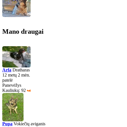
Mano draugai
Arfa
Dratharas
12 metų 2 mėn.
patelė
Panevėžys
Kauliukų: 92
Pupa
Vokiečių aviganis