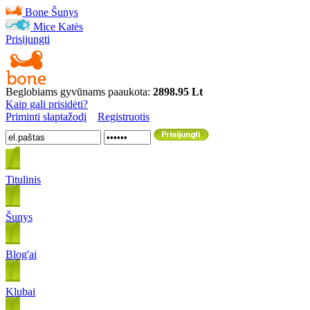
Bone
Šunys
Mice
Katės
Prisijungti
Beglobiams gyvūnams paaukota:
2898.95 Lt
Kaip gali prisidėti?
Priminti slaptažodį
Registruotis
Titulinis
Šunys
Blog'ai
Klubai