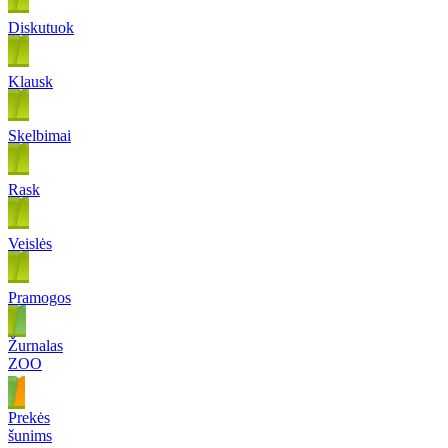
Diskutuok
Klausk
Skelbimai
Rask
Veislės
Pramogos
Žurnalas
ZOO
Prekės
šunims