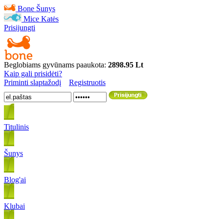
Bone
Šunys
Mice
Katės
Prisijungti
Beglobiams gyvūnams paaukota:
2898.95 Lt
Kaip gali prisidėti?
Priminti slaptažodį
Registruotis
Titulinis
Šunys
Blog'ai
Klubai