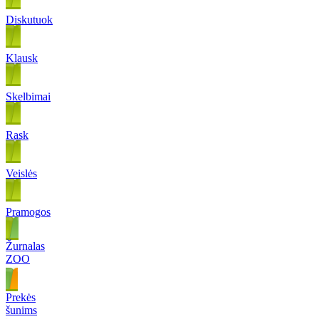
Diskutuok
Klausk
Skelbimai
Rask
Veislės
Pramogos
Žurnalas
ZOO
Prekės
šunims