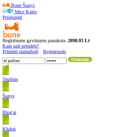
Bone
Šunys
Mice
Katės
Prisijungti
Beglobiams gyvūnams paaukota:
2898.95 Lt
Kaip gali prisidėti?
Priminti slaptažodį
Registruotis
Titulinis
Šunys
Blog'ai
Klubai