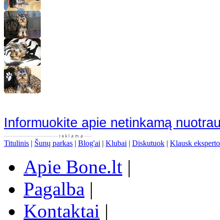
Informuokite apie netinkamą nuotra
Titulinis
|
Šunų parkas
|
Blog'ai
|
Klubai
|
Diskutuok
|
Klausk eksperto
Apie Bone.lt
|
Pagalba
|
Kontaktai
|