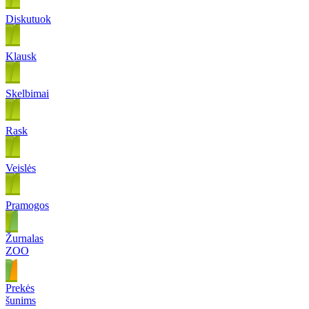
Diskutuok
Klausk
Skelbimai
Rask
Veislės
Pramogos
Žurnalas
ZOO
Prekės
šunims