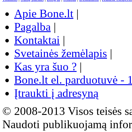
Apie Bone.lt
|
Pagalba
|
Kontaktai
|
Svetainės žemėlapis
|
Kas yra šuo ?
|
Bone.lt el. parduotuvė - 
Įtraukti į adresyną
© 2008-2013 Visos teisės s
Naudoti publikuojamą infor