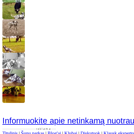
Informuokite apie netinkamą nuotra
Titulinis
|
Šunų parkas
|
Blog'ai
|
Klubai
|
Diskutuok
|
Klausk eksperto