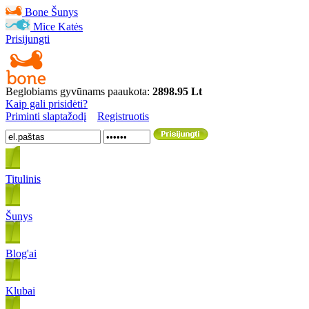
Bone
Šunys
Mice
Katės
Prisijungti
Beglobiams gyvūnams paaukota:
2898.95 Lt
Kaip gali prisidėti?
Priminti slaptažodį
Registruotis
Titulinis
Šunys
Blog'ai
Klubai