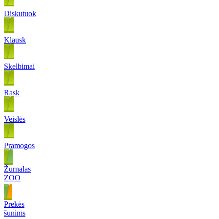
Diskutuok
Klausk
Skelbimai
Rask
Veislės
Pramogos
Žurnalas
ZOO
Prekės
šunims