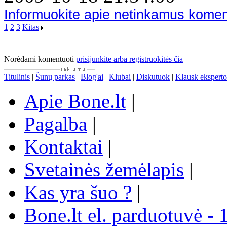
Informuokite apie netinkamus kome
1
2
3
Kitas
Norėdami komentuoti
prisijunkite arba registruokitės čia
Titulinis
|
Šunų parkas
|
Blog'ai
|
Klubai
|
Diskutuok
|
Klausk eksperto
Apie Bone.lt
|
Pagalba
|
Kontaktai
|
Svetainės žemėlapis
|
Kas yra šuo ?
|
Bone.lt el. parduotuvė - 