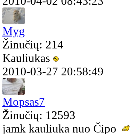
2010-04-02 08:43:23
Myg
Žinučių: 214
Kauliukas
2010-03-27 20:58:49
Mopsas7
Žinučių: 12593
jamk kauliuka nuo Čipo