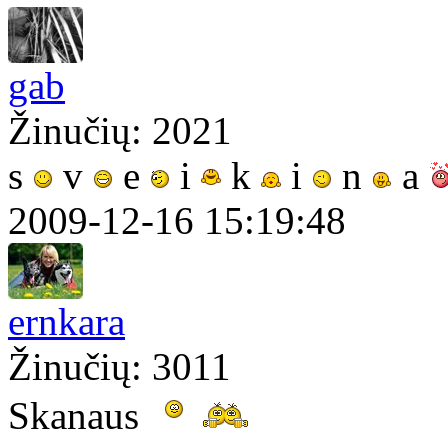
gab
Žinučių: 2021
s
v
e
i
k
i
n
a
2009-12-16 15:19:48
ernkara
Žinučių: 3011
Skanaus