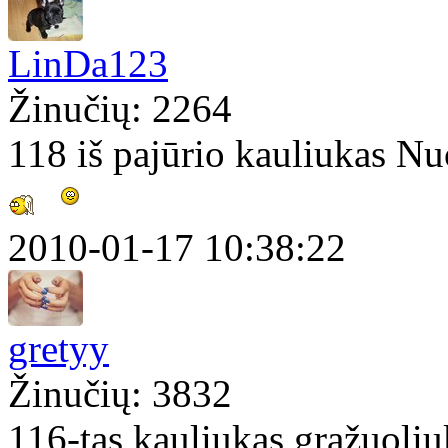
LinDa123
Žinučių: 2264
118 iš pajūrio kauliukas N
2010-01-17 10:38:22
gretyy
Žinučių: 3832
116-tas kauliukas gražuoli