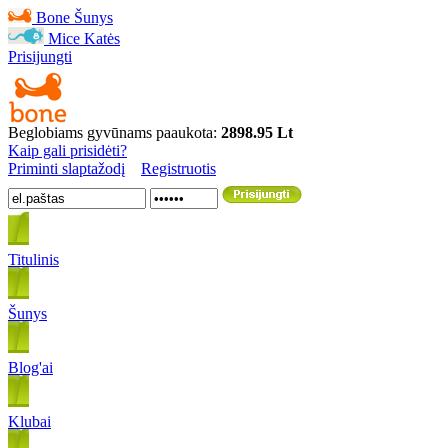
Bone
Šunys
Mice
Katės
Prisijungti
Beglobiams gyvūnams paaukota:
2898.95 Lt
Kaip gali prisidėti?
Priminti slaptažodį
Registruotis
Titulinis
Šunys
Blog'ai
Klubai