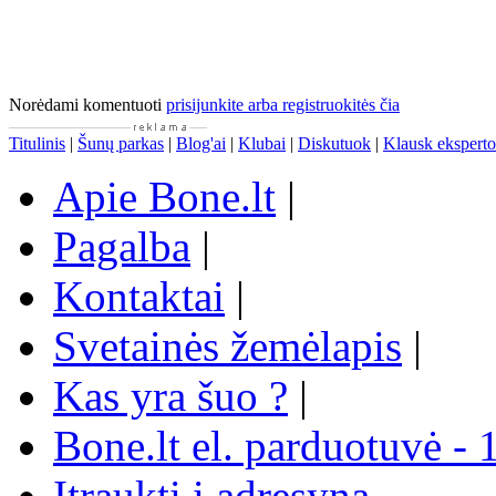
Norėdami komentuoti
prisijunkite arba registruokitės čia
Titulinis
|
Šunų parkas
|
Blog'ai
|
Klubai
|
Diskutuok
|
Klausk eksperto
Apie Bone.lt
|
Pagalba
|
Kontaktai
|
Svetainės žemėlapis
|
Kas yra šuo ?
|
Bone.lt el. parduotuvė - 
Įtraukti į adresyną