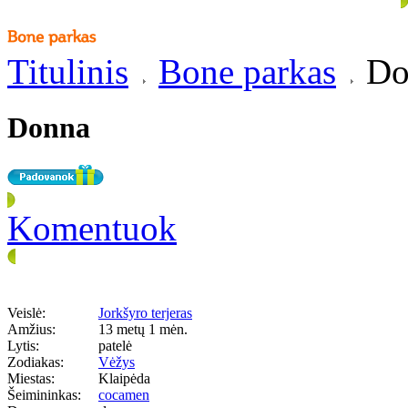
Titulinis
Bone parkas
Do
Donna
Komentuok
Veislė:
Jorkšyro terjeras
Amžius:
13 metų 1 mėn.
Lytis:
patelė
Zodiakas:
Vėžys
Miestas:
Klaipėda
Šeimininkas:
cocamen