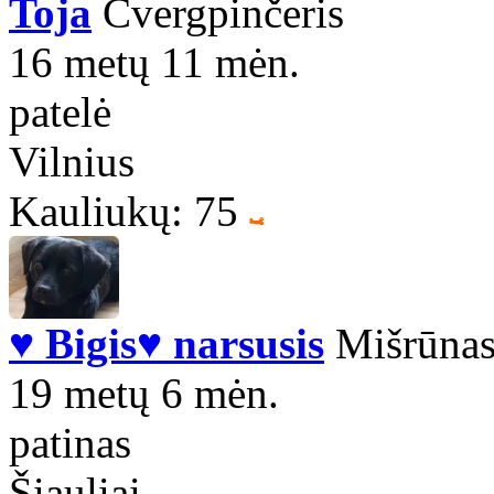
Toja
Cvergpinčeris
16 metų 11 mėn.
patelė
Vilnius
Kauliukų: 75
♥ Bigis♥ narsusis
Mišrūna
19 metų 6 mėn.
patinas
Šiauliai