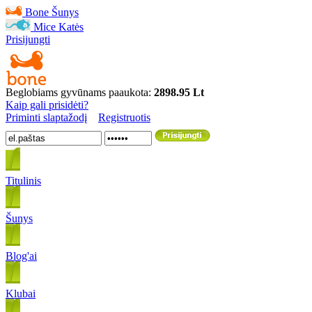
Bone
Šunys
Mice
Katės
Prisijungti
Beglobiams gyvūnams paaukota:
2898.95 Lt
Kaip gali prisidėti?
Priminti slaptažodį
Registruotis
Titulinis
Šunys
Blog'ai
Klubai