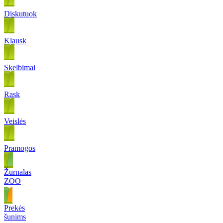
Diskutuok
Klausk
Skelbimai
Rask
Veislės
Pramogos
Žurnalas
ZOO
Prekės
šunims