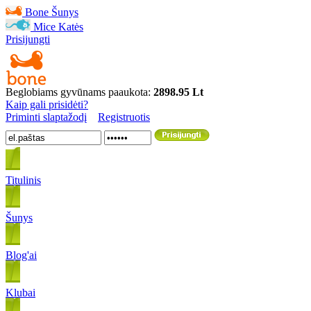
Bone
Šunys
Mice
Katės
Prisijungti
Beglobiams gyvūnams paaukota:
2898.95 Lt
Kaip gali prisidėti?
Priminti slaptažodį
Registruotis
Titulinis
Šunys
Blog'ai
Klubai