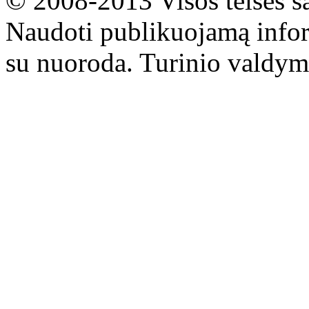
© 2008-2013 Visos teisės s
Naudoti publikuojamą infor
su nuoroda. Turinio valdym