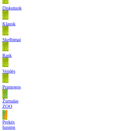
Diskutuok
Klausk
Skelbimai
Rask
Veislės
Pramogos
Žurnalas
ZOO
Prekės
šunims