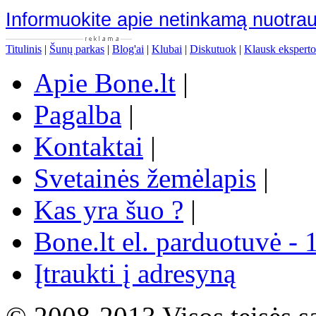
Informuokite apie netinkamą nuotra
Titulinis
|
Šunų parkas
|
Blog'ai
|
Klubai
|
Diskutuok
|
Klausk eksperto
Apie Bone.lt
|
Pagalba
|
Kontaktai
|
Svetainės žemėlapis
|
Kas yra šuo ?
|
Bone.lt el. parduotuvė - 
Įtraukti į adresyną