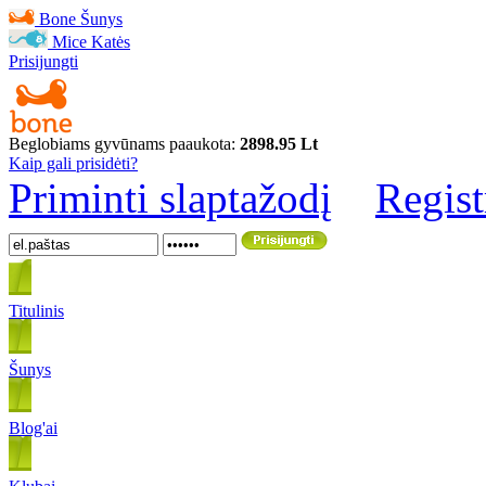
Bone
Šunys
Mice
Katės
Prisijungti
Beglobiams gyvūnams paaukota:
2898.95 Lt
Kaip gali prisidėti?
Priminti slaptažodį
Regist
Titulinis
Šunys
Blog'ai