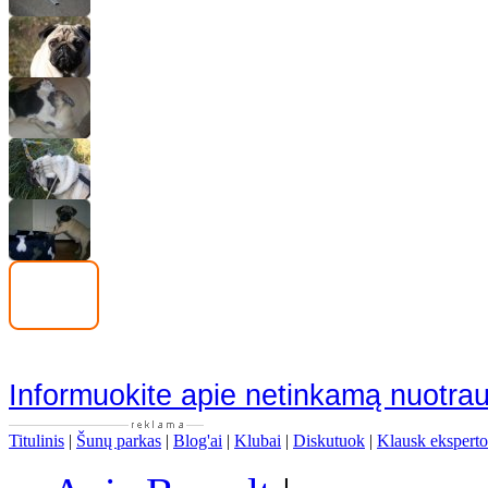
Informuokite apie netinkamą nuotra
Titulinis
|
Šunų parkas
|
Blog'ai
|
Klubai
|
Diskutuok
|
Klausk eksperto