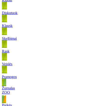
Klubai
Diskutuok
Klausk
Skelbimai
Rask
Veislės
Pramogos
Žurnalas
ZOO
Prekės