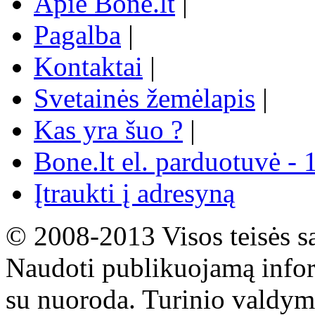
Apie Bone.lt
|
Pagalba
|
Kontaktai
|
Svetainės žemėlapis
|
Kas yra šuo ?
|
Bone.lt el. parduotuvė - 
Įtraukti į adresyną
© 2008-2013 Visos teisės s
Naudoti publikuojamą infor
su nuoroda. Turinio valdym