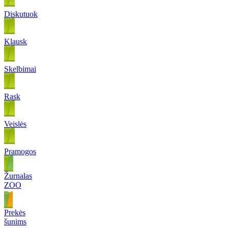
Diskutuok
Klausk
Skelbimai
Rask
Veislės
Pramogos
Žurnalas
ZOO
Prekės
šunims