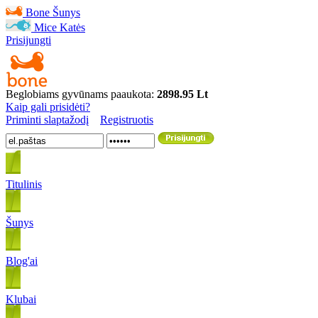
Bone
Šunys
Mice
Katės
Prisijungti
Beglobiams gyvūnams paaukota:
2898.95 Lt
Kaip gali prisidėti?
Priminti slaptažodį
Registruotis
Titulinis
Šunys
Blog'ai
Klubai