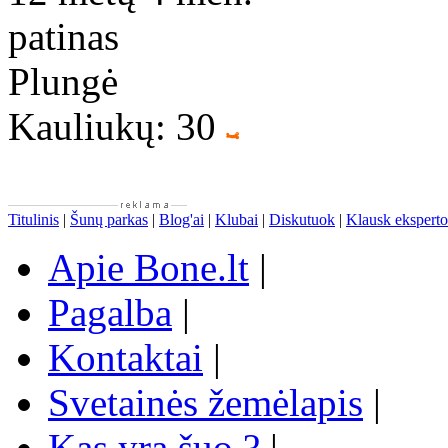
patinas
Plungė
Kauliukų: 30
Titulinis
|
Šunų parkas
|
Blog'ai
|
Klubai
|
Diskutuok
|
Klausk eksperto
Apie Bone.lt
|
Pagalba
|
Kontaktai
|
Svetainės žemėlapis
|
Kas yra šuo ?
|