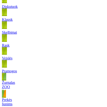
Diskutuok
Klausk
Skelbimai
Rask
Veislės
Pramogos
Žurnalas
ZOO
Prekės
šunims