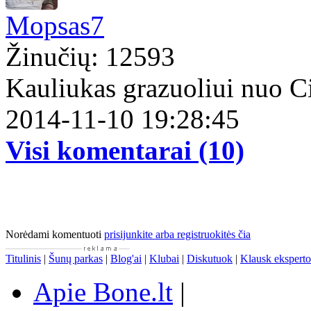
Mopsas7
Žinučių: 12593
Kauliukas grazuoliui nuo 
2014-11-10 19:28:45
Visi komentarai (10)
Norėdami komentuoti
prisijunkite arba registruokitės čia
Titulinis
|
Šunų parkas
|
Blog'ai
|
Klubai
|
Diskutuok
|
Klausk eksperto
Apie Bone.lt
|