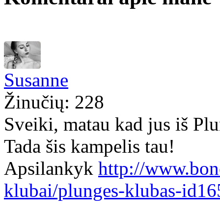
Susanne
Žinučių: 228
Sveiki, matau kad jus iš Pl
Tada šis kampelis tau!
Apsilankyk
http://www.bone
klubai/plunges-klubas-id16