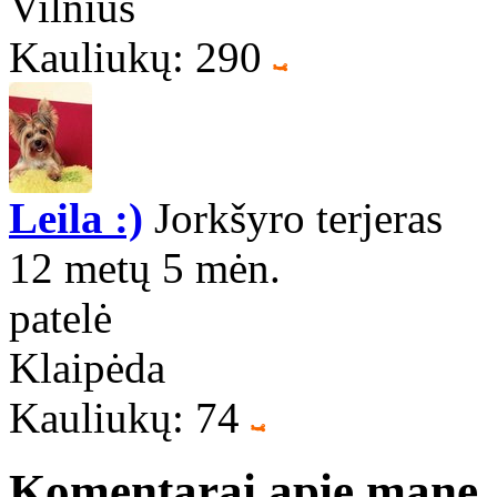
Vilnius
Kauliukų: 290
Leila :)
Jorkšyro terjeras
12 metų 5 mėn.
patelė
Klaipėda
Kauliukų: 74
Komentarai apie mane