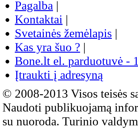
Pagalba
|
Kontaktai
|
Svetainės žemėlapis
|
Kas yra šuo ?
|
Bone.lt el. parduotuvė - 
Įtraukti į adresyną
© 2008-2013 Visos teisės s
Naudoti publikuojamą infor
su nuoroda. Turinio valdym