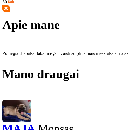
30
Apie mane
Pomėgiai:
Labuka, labai megstu zaisti su pliusiniais meskiukais ir aisku
Mano draugai
MAJA
Mopsas