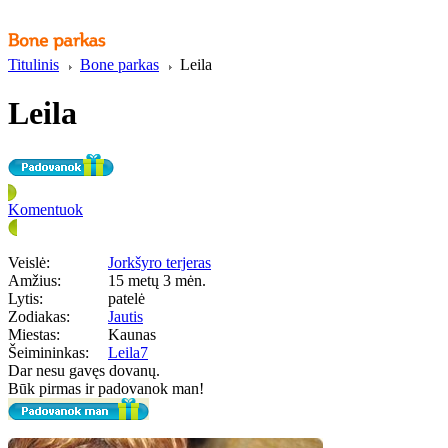
Titulinis
Bone parkas
Leila
Leila
Komentuok
Veislė:
Jorkšyro terjeras
Amžius:
15 metų 3 mėn.
Lytis:
patelė
Zodiakas:
Jautis
Miestas:
Kaunas
Šeimininkas:
Leila7
Dar nesu gavęs dovanų.
Būk pirmas ir padovanok man!