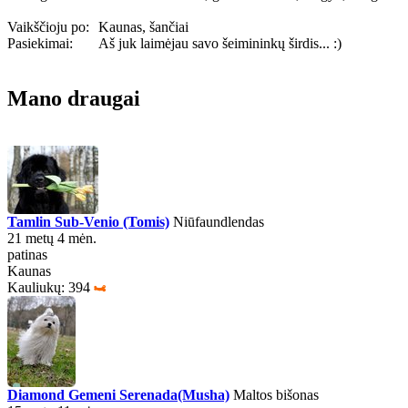
Vaikščioju po:
Kaunas, šančiai
Pasiekimai:
Aš juk laimėjau savo šeimininkų širdis... :)
Mano draugai
Tamlin Sub-Venio (Tomis)
Niūfaundlendas
21 metų 4 mėn.
patinas
Kaunas
Kauliukų: 394
Diamond Gemeni Serenada(Musha)
Maltos bišonas