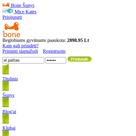
Bone
Šunys
Mice
Katės
Prisijungti
Beglobiams gyvūnams paaukota:
2898.95 Lt
Kaip gali prisidėti?
Priminti slaptažodį
Registruotis
Titulinis
Šunys
Blog'ai
Klubai