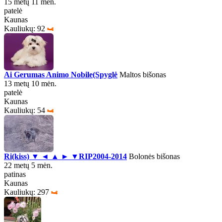
15 metų 11 mėn.
patelė
Kaunas
Kauliukų: 92
Ai Gerumas Animo Nobile(Spyglė
Maltos bišonas
13 metų 10 mėn.
patelė
Kaunas
Kauliukų: 54
Ri(kiss) ▼ ◄ ▲ ► ▼RIP2004-2014
Bolonės bišonas
22 metų 5 mėn.
patinas
Kaunas
Kauliukų: 297