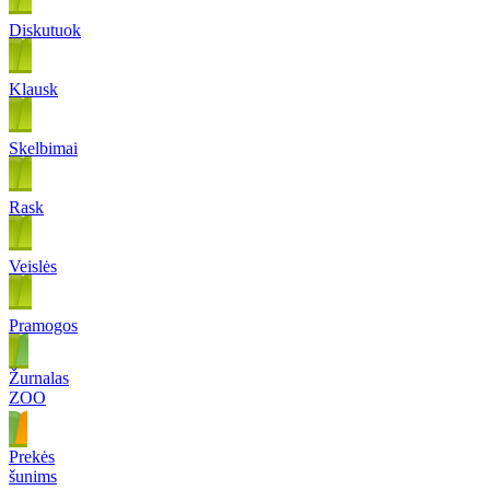
Diskutuok
Klausk
Skelbimai
Rask
Veislės
Pramogos
Žurnalas
ZOO
Prekės
šunims