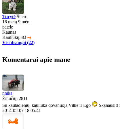
Tucytė
Ši cu
16 metų 9 mėn.
patelė
Kaunas
Kauliukų: 83
Visi draugai (22)
Komentarai apie mane
nnika
Žinučių: 2811
Su kauladieniu, kauliuka dovanuoja Vilke ir Ego
Skanaus!!!!
2014-05-07 18:05:41