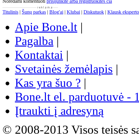
Norėdami komentuoti
prisijunkite arba registruokitės čia
Titulinis
|
Šunų parkas
|
Blog'ai
|
Klubai
|
Diskutuok
|
Klausk eksperto
Apie Bone.lt
|
Pagalba
|
Kontaktai
|
Svetainės žemėlapis
|
Kas yra šuo ?
|
Bone.lt el. parduotuvė - 
Įtraukti į adresyną
© 2008-2013 Visos teisės s