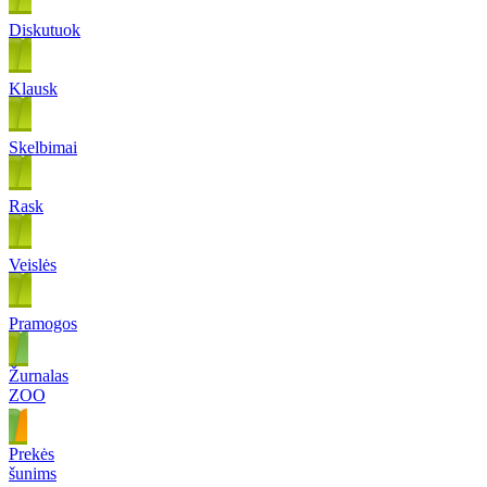
Diskutuok
Klausk
Skelbimai
Rask
Veislės
Pramogos
Žurnalas
ZOO
Prekės
šunims