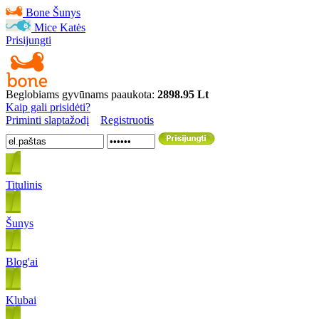
Bone
Šunys
Mice
Katės
Prisijungti
Beglobiams gyvūnams paaukota:
2898.95 Lt
Kaip gali prisidėti?
Priminti slaptažodį
Registruotis
Titulinis
Šunys
Blog'ai
Klubai