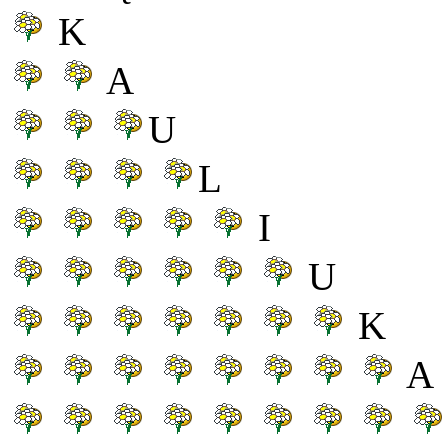
K
A
U
L
I
U
K
A