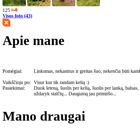
125
Visos foto (43)
Apie mane
Pomėgiai:
Linksmas, nekantrus ir greitas šuo, nekenčia būti kamb
Vaikščioju po:
Visur kur tik randam kelią :)
Pasiekimai:
Duok leteną, šuolis per kelią, šuolis per lanką, balsas,
uždaryk stalčių... Daugumą jau primiršo...
Mano draugai