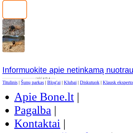
Informuokite apie netinkamą nuotra
Titulinis
|
Šunų parkas
|
Blog'ai
|
Klubai
|
Diskutuok
|
Klausk eksperto
Apie Bone.lt
|
Pagalba
|
Kontaktai
|