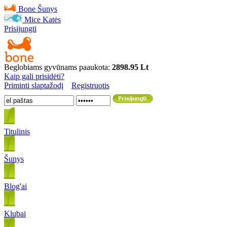
Bone
Šunys
Mice
Katės
Prisijungti
Beglobiams gyvūnams paaukota:
2898.95 Lt
Kaip gali prisidėti?
Priminti slaptažodį
Registruotis
Titulinis
Šunys
Blog'ai
Klubai