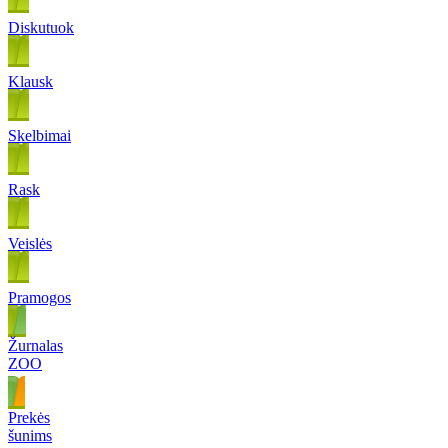
Diskutuok
Klausk
Skelbimai
Rask
Veislės
Pramogos
Žurnalas
ZOO
Prekės
šunims