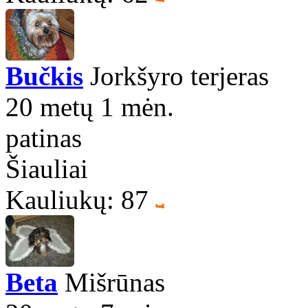
Bučkis
Jorkšyro terjeras
20 metų 1 mėn.
patinas
Šiauliai
Kauliukų: 87
Beta
Mišrūnas