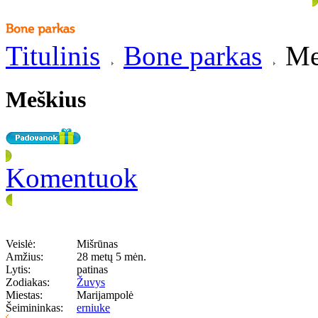
Titulinis
Bone parkas
Me
Meškius
Komentuok
Veislė:
Mišrūnas
Amžius:
28 metų 5 mėn.
Lytis:
patinas
Zodiakas:
Žuvys
Miestas:
Marijampolė
Šeimininkas:
erniuke