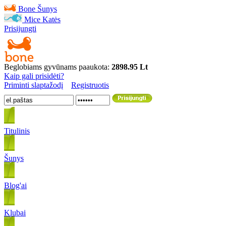
Bone
Šunys
Mice
Katės
Prisijungti
Beglobiams gyvūnams paaukota:
2898.95 Lt
Kaip gali prisidėti?
Priminti slaptažodį
Registruotis
Titulinis
Šunys
Blog'ai
Klubai