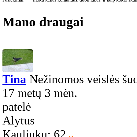
Mano draugai
Tina
Nežinomos veislės šu
17 metų 3 mėn.
patelė
Alytus
Kauliukų: 62