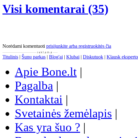
Visi komentarai (35)
Norėdami komentuoti
prisijunkite arba registruokitės čia
Titulinis
|
Šunų parkas
|
Blog'ai
|
Klubai
|
Diskutuok
|
Klausk eksperto
Apie Bone.lt
|
Pagalba
|
Kontaktai
|
Svetainės žemėlapis
|
Kas yra šuo ?
|