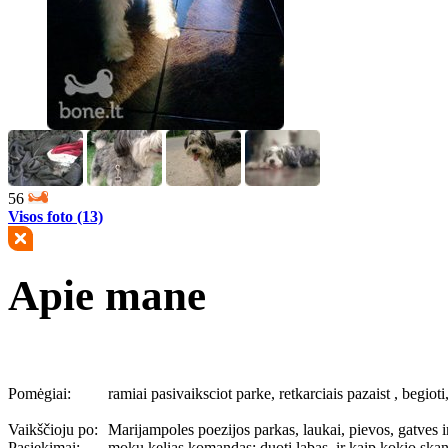
56
Visos foto (13)
Apie mane
Pomėgiai:
ramiai pasivaiksciot parke, retkarciais pazaist , begiot
Vaikščioju po:
Marijampoles poezijos parkas, laukai, pievos, gatves ir 
Pasiekimai:
moku kelias komandas: duoti labas, ir kaip kokio skane