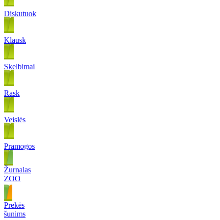
Diskutuok
Klausk
Skelbimai
Rask
Veislės
Pramogos
Žurnalas
ZOO
Prekės
šunims