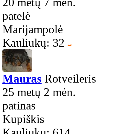
20 metų 7 mėn.
patelė
Marijampolė
Kauliukų: 32
Mauras
Rotveileris
25 metų 2 mėn.
patinas
Kupiškis
Kauliukų: 614