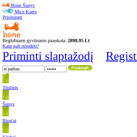
Bone
Šunys
Mice
Katės
Prisijungti
Beglobiams gyvūnams paaukota:
2898.95 Lt
Kaip gali prisidėti?
Priminti slaptažodį
Regist
Titulinis
Šunys
Blog'ai