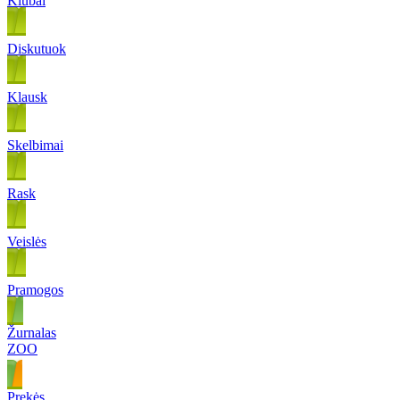
Klubai
Diskutuok
Klausk
Skelbimai
Rask
Veislės
Pramogos
Žurnalas
ZOO
Prekės