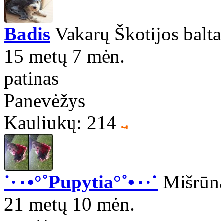
Badis
Vakarų Škotijos baltas
15 metų 7 mėn.
patinas
Panevėžys
Kauliukų: 214
˙·٠•°˚Pupytia°˚•٠·˙
Mišrūn
21 metų 10 mėn.