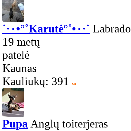
˙·٠•°˚Karutė°˚•٠·˙
Labrador
19 metų
patelė
Kaunas
Kauliukų: 391
Pupa
Anglų toiterjeras