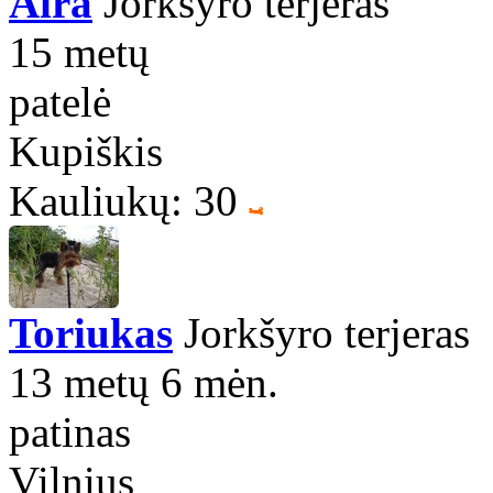
Aira
Jorkšyro terjeras
15 metų
patelė
Kupiškis
Kauliukų: 30
Toriukas
Jorkšyro terjeras
13 metų 6 mėn.
patinas
Vilnius