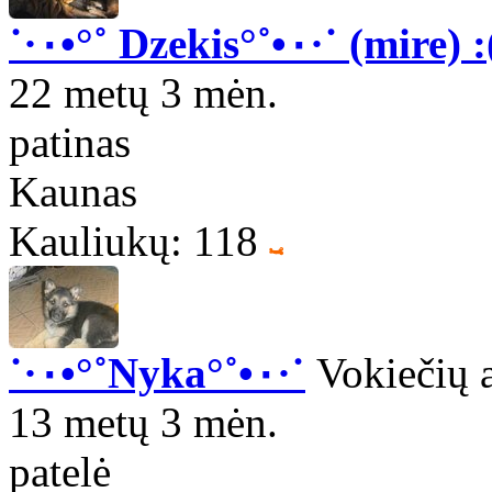
˙·٠•°˚ Dzekis°˚•٠·˙ (mire)
22 metų 3 mėn.
patinas
Kaunas
Kauliukų: 118
˙·٠•°˚Nyka°˚•٠·˙
Vokiečių 
13 metų 3 mėn.
patelė