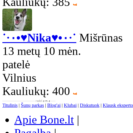
Kauliukų: 385
˙·٠•♥Nika♥•٠·˙
Mišrūnas
13 metų 10 mėn.
patelė
Vilnius
Kauliukų: 400
Titulinis
|
Šunų parkas
|
Blog'ai
|
Klubai
|
Diskutuok
|
Klausk eksperto
Apie Bone.lt
|
Pagalba
|