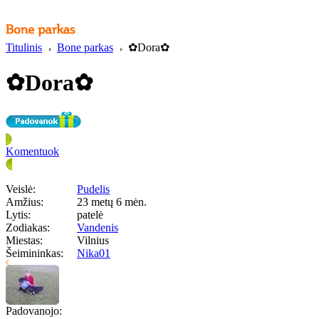
Titulinis
Bone parkas
✿Dora✿
✿Dora✿
Komentuok
Veislė:
Pudelis
Amžius:
23 metų 6 mėn.
Lytis:
patelė
Zodiakas:
Vandenis
Miestas:
Vilnius
Šeimininkas:
Nika01
Padovanojo: