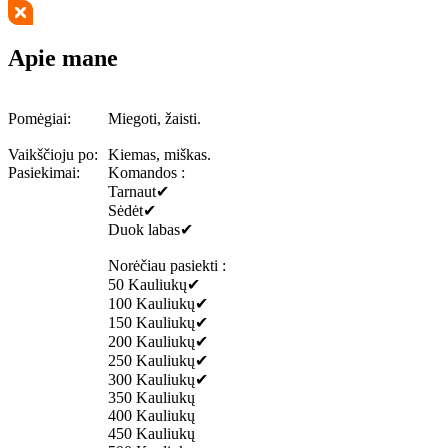
Apie mane
Pomėgiai:
Miegoti, žaisti.
Vaikščioju po:
Kiemas, miškas.
Pasiekimai:
Komandos :
Tarnaut✔
Sėdėt✔
Duok labas✔
Norėčiau pasiekti :
50 Kauliukų✔
100 Kauliukų✔
150 Kauliukų✔
200 Kauliukų✔
250 Kauliukų✔
300 Kauliukų✔
350 Kauliukų
400 Kauliukų
450 Kauliukų