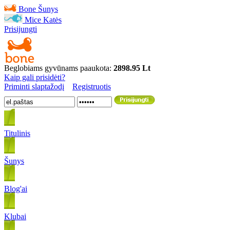
Bone
Šunys
Mice
Katės
Prisijungti
Beglobiams gyvūnams paaukota:
2898.95 Lt
Kaip gali prisidėti?
Priminti slaptažodį
Registruotis
Titulinis
Šunys
Blog'ai
Klubai