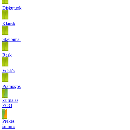
Diskutuok
Klausk
Skelbimai
Rask
Veislės
Pramogos
Žurnalas
ZOO
Prekės
šunims