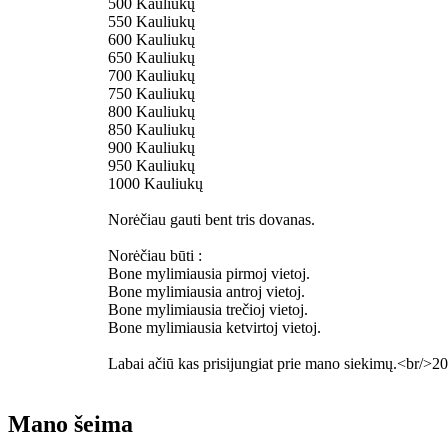
500 Kauliukų
550 Kauliukų
600 Kauliukų
650 Kauliukų
700 Kauliukų
750 Kauliukų
800 Kauliukų
850 Kauliukų
900 Kauliukų
950 Kauliukų
1000 Kauliukų
Norėčiau gauti bent tris dovanas.
Norėčiau būti :
Bone mylimiausia pirmoj vietoj.
Bone mylimiausia antroj vietoj.
Bone mylimiausia trečioj vietoj.
Bone mylimiausia ketvirtoj vietoj.
Labai ačiū kas prisijungiat prie mano siekimų.<br/>20
Mano šeima