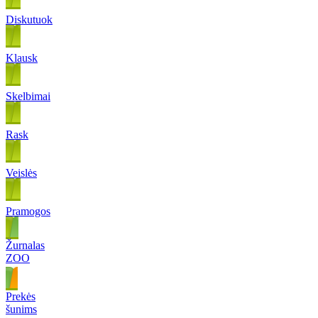
Diskutuok
Klausk
Skelbimai
Rask
Veislės
Pramogos
Žurnalas
ZOO
Prekės
šunims