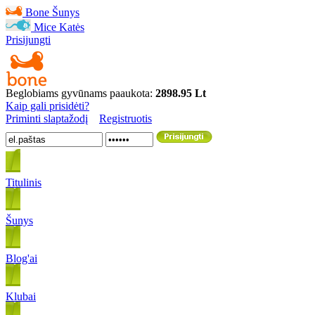
Bone
Šunys
Mice
Katės
Prisijungti
Beglobiams gyvūnams paaukota:
2898.95 Lt
Kaip gali prisidėti?
Priminti slaptažodį
Registruotis
Titulinis
Šunys
Blog'ai
Klubai