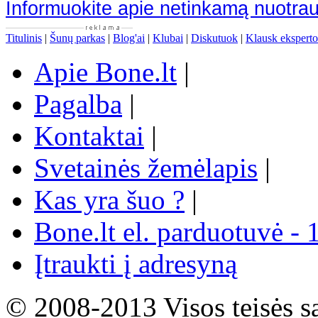
Informuokite apie netinkamą nuotra
Titulinis
|
Šunų parkas
|
Blog'ai
|
Klubai
|
Diskutuok
|
Klausk eksperto
Apie Bone.lt
|
Pagalba
|
Kontaktai
|
Svetainės žemėlapis
|
Kas yra šuo ?
|
Bone.lt el. parduotuvė - 
Įtraukti į adresyną
© 2008-2013 Visos teisės s