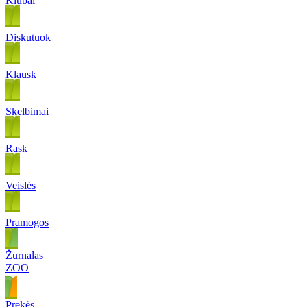
Klubai
Diskutuok
Klausk
Skelbimai
Rask
Veislės
Pramogos
Žurnalas
ZOO
Prekės