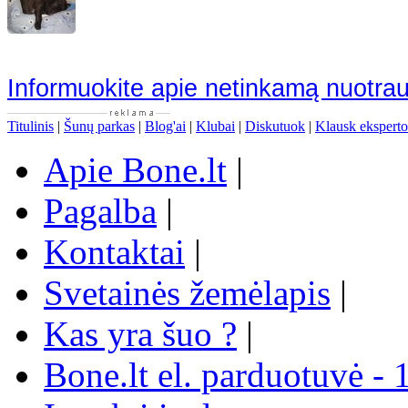
Informuokite apie netinkamą nuotra
Titulinis
|
Šunų parkas
|
Blog'ai
|
Klubai
|
Diskutuok
|
Klausk eksperto
Apie Bone.lt
|
Pagalba
|
Kontaktai
|
Svetainės žemėlapis
|
Kas yra šuo ?
|
Bone.lt el. parduotuvė - 