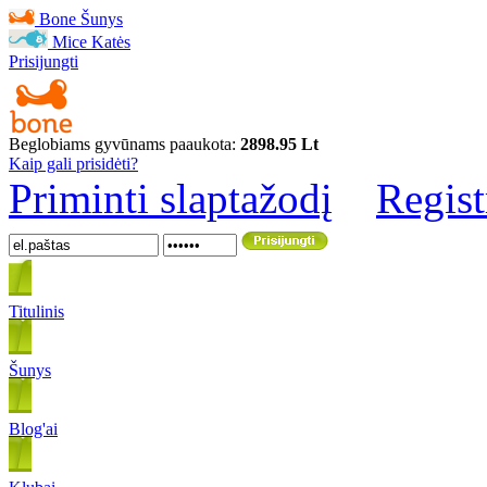
Bone
Šunys
Mice
Katės
Prisijungti
Beglobiams gyvūnams paaukota:
2898.95 Lt
Kaip gali prisidėti?
Priminti slaptažodį
Regist
Titulinis
Šunys
Blog'ai