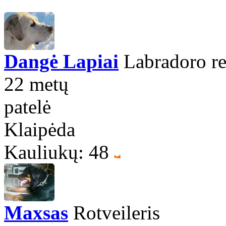
Dangė Lapiai
Labradoro ret
22 metų
patelė
Klaipėda
Kauliukų: 48
Maxsas
Rotveileris