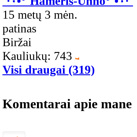
˙·٠•°˚Hameris-Unno°˚•٠·˙
15 metų 3 mėn.
patinas
Biržai
Kauliukų: 743
Visi draugai (319)
Komentarai apie mane