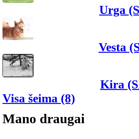
Urga (
Vesta 
Kira (
Visa šeima (8)
Mano draugai