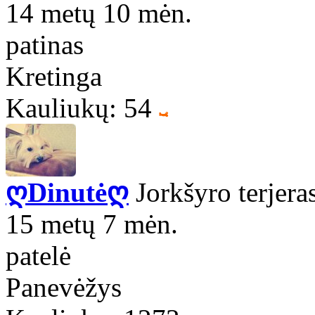
14 metų 10 mėn.
patinas
Kretinga
Kauliukų: 54
ღDinutėღ
Jorkšyro terjera
15 metų 7 mėn.
patelė
Panevėžys