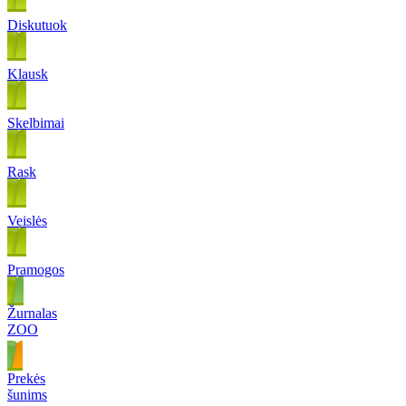
Diskutuok
Klausk
Skelbimai
Rask
Veislės
Pramogos
Žurnalas
ZOO
Prekės
šunims