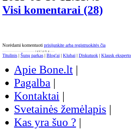
Visi komentarai (28)
Norėdami komentuoti
prisijunkite arba registruokitės čia
Titulinis
|
Šunų parkas
|
Blog'ai
|
Klubai
|
Diskutuok
|
Klausk eksperto
Apie Bone.lt
|
Pagalba
|
Kontaktai
|
Svetainės žemėlapis
|
Kas yra šuo ?
|