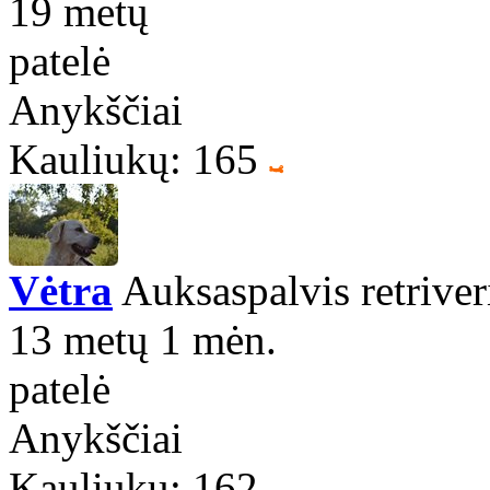
19 metų
patelė
Anykščiai
Kauliukų: 165
Vėtra
Auksaspalvis retriver
13 metų 1 mėn.
patelė
Anykščiai
Kauliukų: 162