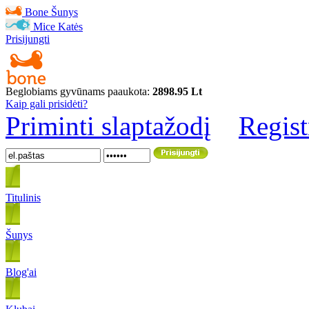
Bone
Šunys
Mice
Katės
Prisijungti
Beglobiams gyvūnams paaukota:
2898.95 Lt
Kaip gali prisidėti?
Priminti slaptažodį
Regist
Titulinis
Šunys
Blog'ai