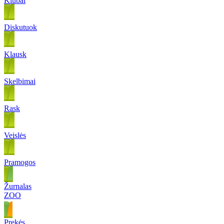
Klubai
Diskutuok
Klausk
Skelbimai
Rask
Veislės
Pramogos
Žurnalas
ZOO
Prekės