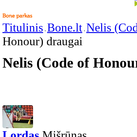
Titulinis
Bone.lt
Nelis (Co
Honour) draugai
Nelis (Code of Honou
Lordas
Mišrūnas