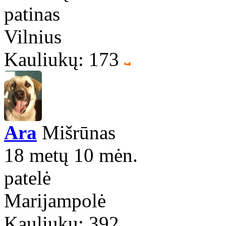
patinas
Vilnius
Kauliukų: 173
Ara
Mišrūnas
18 metų 10 mėn.
patelė
Marijampolė
Kauliukų: 392