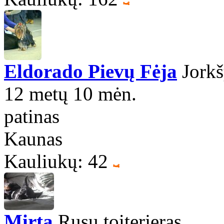
Eldorado Pievų Fėja
Jorkš
12 metų 10 mėn.
patinas
Kaunas
Kauliukų: 42
Mirta
Rusų toiterjeras