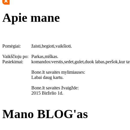
Apie mane
Pomėgiai:
žaisti,begioti,vaikšioti.
Vaikščioju po:
Parkas,miškas.
Pasiekimai:
komandos:verstis,sedet,gulet,duok labas,peršok,kur ta
Bone.lt savaites mylimiauses:
Labai daug kartu.
Bone.lt savaites žvaigžde:
2015 Birželio 1d.
Mano BLOG'as