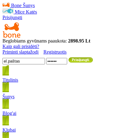
Bone
Šunys
Mice
Katės
Prisijungti
Beglobiams gyvūnams paaukota:
2898.95 Lt
Kaip gali prisidėti?
Priminti slaptažodį
Registruotis
Titulinis
Šunys
Blog'ai
Klubai