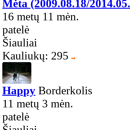
Mėta (2009.08.18/2014.05
16 metų 11 mėn.
patelė
Šiauliai
Kauliukų: 295
Happy
Borderkolis
11 metų 3 mėn.
patelė
Šiauliai