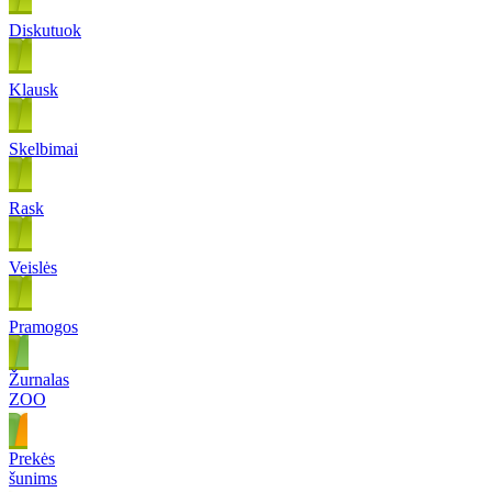
Diskutuok
Klausk
Skelbimai
Rask
Veislės
Pramogos
Žurnalas
ZOO
Prekės
šunims