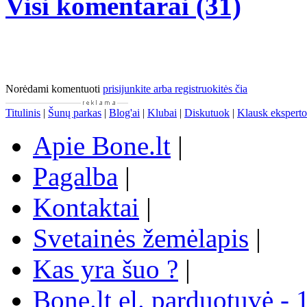
Visi komentarai (31)
Norėdami komentuoti
prisijunkite arba registruokitės čia
Titulinis
|
Šunų parkas
|
Blog'ai
|
Klubai
|
Diskutuok
|
Klausk eksperto
Apie Bone.lt
|
Pagalba
|
Kontaktai
|
Svetainės žemėlapis
|
Kas yra šuo ?
|
Bone.lt el. parduotuvė - 