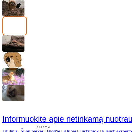
Informuokite apie netinkamą nuotra
Titulinis
|
Šunų parkas
|
Blog'ai
|
Klubai
|
Diskutuok
|
Klausk eksperto