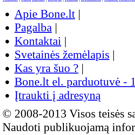
Apie Bone.lt
|
Pagalba
|
Kontaktai
|
Svetainės žemėlapis
|
Kas yra šuo ?
|
Bone.lt el. parduotuvė - 
Įtraukti į adresyną
© 2008-2013 Visos teisės s
Naudoti publikuojamą infor