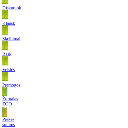
Diskutuok
Klausk
Skelbimai
Rask
Veislės
Pramogos
Žurnalas
ZOO
Prekės
šunims