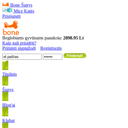
Bone
Šunys
Mice
Katės
Prisijungti
Beglobiams gyvūnams paaukota:
2898.95 Lt
Kaip gali prisidėti?
Priminti slaptažodį
Registruotis
Titulinis
Šunys
Blog'ai
Klubai