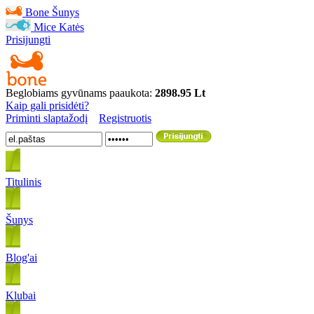
Bone
Šunys
Mice
Katės
Prisijungti
Beglobiams gyvūnams paaukota:
2898.95 Lt
Kaip gali prisidėti?
Priminti slaptažodį
Registruotis
Titulinis
Šunys
Blog'ai
Klubai