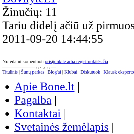
Žinučių: 11
Tariu didelį ačiū už pirmuo
2011-09-20 14:44:55
Norėdami komentuoti
prisijunkite arba registruokitės čia
Titulinis
|
Šunų parkas
|
Blog'ai
|
Klubai
|
Diskutuok
|
Klausk eksperto
Apie Bone.lt
|
Pagalba
|
Kontaktai
|
Svetainės žemėlapis
|