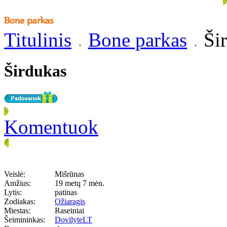
Titulinis
Bone parkas
Šir
Širdukas
Komentuok
Veislė:
Mišrūnas
Amžius:
19 metų 7 mėn.
Lytis:
patinas
Zodiakas:
Ožiaragis
Miestas:
Raseiniai
Šeimininkas:
DovilyteLT