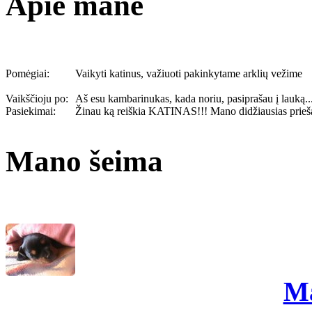
Apie mane
Pomėgiai:
Vaikyti katinus, važiuoti pakinkytame arklių vežime
Vaikščioju po:
Aš esu kambarinukas, kada noriu, pasiprašau į lauką..
Pasiekimai:
Žinau ką reiškia KATINAS!!! Mano didžiausias prieš
Mano šeima
M