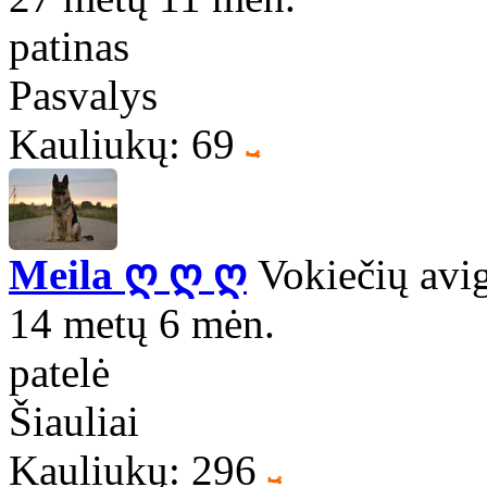
patinas
Pasvalys
Kauliukų: 69
Meila ღ ღ ღ
Vokiečių avi
14 metų 6 mėn.
patelė
Šiauliai
Kauliukų: 296