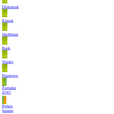
Diskutuok
Klausk
Skelbimai
Rask
Veislės
Pramogos
Žurnalas
ZOO
Prekės
šunims