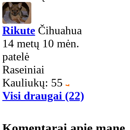
Rikute
Čihuahua
14 metų 10 mėn.
patelė
Raseiniai
Kauliukų: 55
Visi draugai (22)
Komentarai apie mane