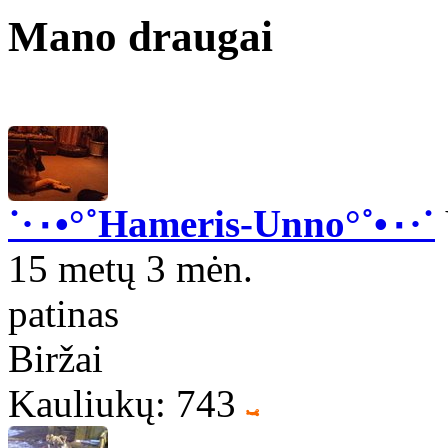
Mano draugai
˙·٠•°˚Hameris-Unno°˚•٠·˙
15 metų 3 mėn.
patinas
Biržai
Kauliukų: 743