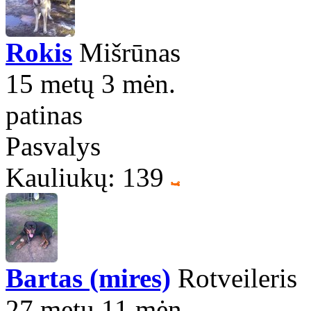
Rokis
Mišrūnas
15 metų 3 mėn.
patinas
Pasvalys
Kauliukų: 139
Bartas (mires)
Rotveileris
27 metų 11 mėn.