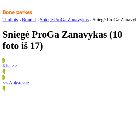
Titulinis
Bone.lt
Sniegė ProGa Zanavykas
Sniegė ProGa Zanavyka
Sniegė ProGa Zanavykas (10
foto iš 17)
Kita >>
<< Ankstesnė