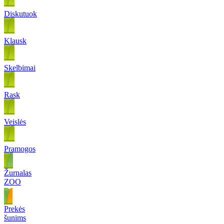
Diskutuok
Klausk
Skelbimai
Rask
Veislės
Pramogos
Žurnalas
ZOO
Prekės
šunims