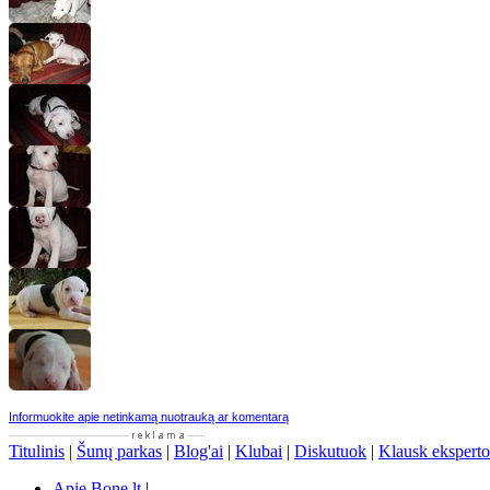
Informuokite apie netinkamą nuotrauką ar komentarą
Titulinis
|
Šunų parkas
|
Blog'ai
|
Klubai
|
Diskutuok
|
Klausk eksperto
Apie Bone.lt
|