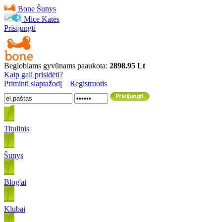
Bone
Šunys
Mice
Katės
Prisijungti
Beglobiams gyvūnams paaukota:
2898.95 Lt
Kaip gali prisidėti?
Priminti slaptažodį
Registruotis
Titulinis
Šunys
Blog'ai
Klubai