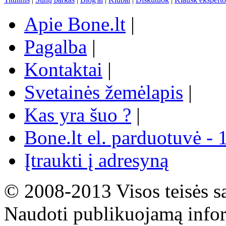
Apie Bone.lt
|
Pagalba
|
Kontaktai
|
Svetainės žemėlapis
|
Kas yra šuo ?
|
Bone.lt el. parduotuvė - 
Įtraukti į adresyną
© 2008-2013 Visos teisės s
Naudoti publikuojamą infor