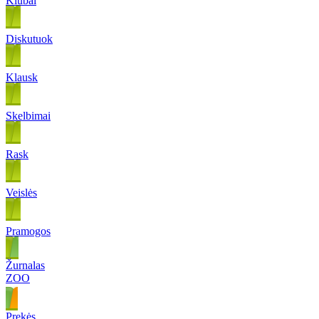
Klubai
Diskutuok
Klausk
Skelbimai
Rask
Veislės
Pramogos
Žurnalas
ZOO
Prekės