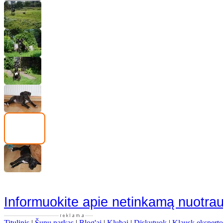
Informuokite apie netinkamą nuotra
Titulinis
|
Šunų parkas
|
Blog'ai
|
Klubai
|
Diskutuok
|
Klausk eksperto