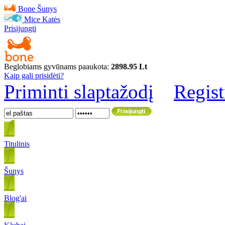
Bone
Šunys
Mice
Katės
Prisijungti
Beglobiams gyvūnams paaukota:
2898.95 Lt
Kaip gali prisidėti?
Priminti slaptažodį
Regist
Titulinis
Šunys
Blog'ai