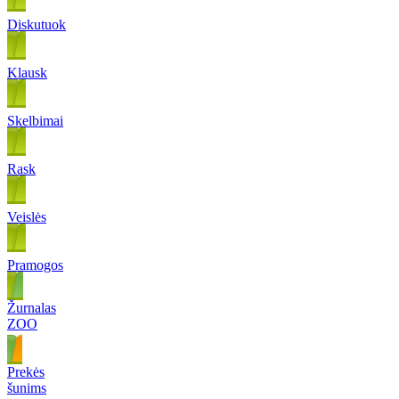
Diskutuok
Klausk
Skelbimai
Rask
Veislės
Pramogos
Žurnalas
ZOO
Prekės
šunims