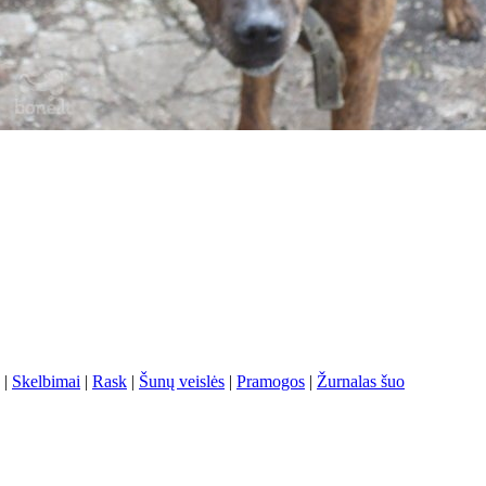
|
Skelbimai
|
Rask
|
Šunų veislės
|
Pramogos
|
Žurnalas šuo