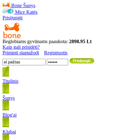
Bone
Šunys
Mice
Katės
Prisijungti
Beglobiams gyvūnams paaukota:
2898.95 Lt
Kaip gali prisidėti?
Priminti slaptažodį
Registruotis
Titulinis
Šunys
Blog'ai
Klubai