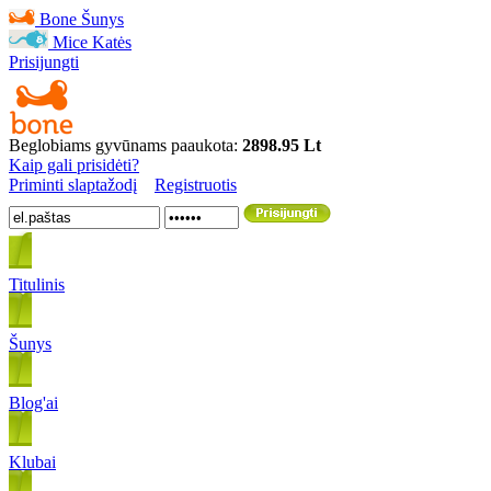
Bone
Šunys
Mice
Katės
Prisijungti
Beglobiams gyvūnams paaukota:
2898.95 Lt
Kaip gali prisidėti?
Priminti slaptažodį
Registruotis
Titulinis
Šunys
Blog'ai
Klubai