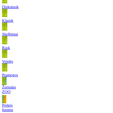
Diskutuok
Klausk
Skelbimai
Rask
Veislės
Pramogos
Žurnalas
ZOO
Prekės
šunims