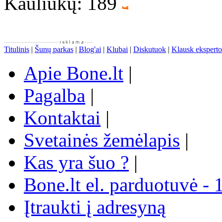
Kauliukų: 189
Titulinis
|
Šunų parkas
|
Blog'ai
|
Klubai
|
Diskutuok
|
Klausk eksperto
Apie Bone.lt
|
Pagalba
|
Kontaktai
|
Svetainės žemėlapis
|
Kas yra šuo ?
|
Bone.lt el. parduotuvė - 
Įtraukti į adresyną