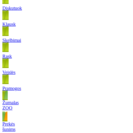
Diskutuok
Klausk
Skelbimai
Rask
Veislės
Pramogos
Žurnalas
ZOO
Prekės
šunims