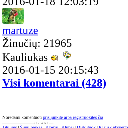
2016-01-18 12:03:19
martuze
Žinučių: 21965
Kauliukas
2016-01-15 20:15:43
Visi komentarai (428)
Norėdami komentuoti
prisijunkite arba registruokitės čia
Titulinis
|
Šunų parkas
|
Blog'ai
|
Klubai
|
Diskutuok
|
Klausk eksperto