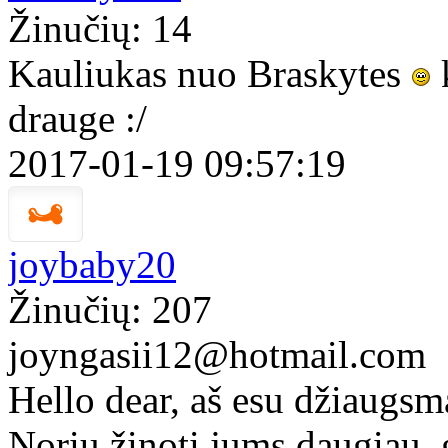
Žinučių: 14
Kauliukas nuo Braskytes
k
drauge :/
2017-01-19 09:57:19
joybaby20
Žinučių: 207
joyngasii12@hotmail.com
Hello dear, aš esu džiaugsm
Noriu žinoti jums daugiau, g