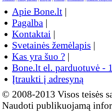
Apie Bone.lt
|
Pagalba
|
Kontaktai
|
Svetainės žemėlapis
|
Kas yra šuo ?
|
Bone.lt el. parduotuvė - 
Įtraukti į adresyną
© 2008-2013 Visos teisės s
Naudoti publikuojamą infor