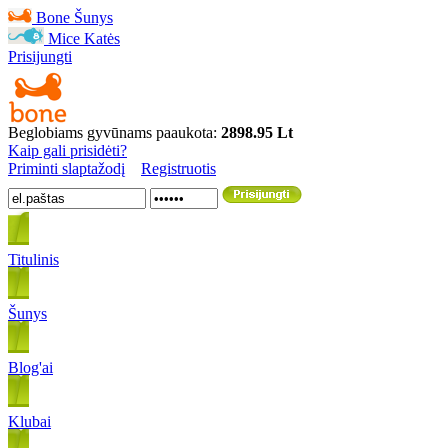
Bone
Šunys
Mice
Katės
Prisijungti
Beglobiams gyvūnams paaukota:
2898.95 Lt
Kaip gali prisidėti?
Priminti slaptažodį
Registruotis
Titulinis
Šunys
Blog'ai
Klubai