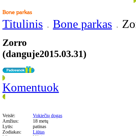
Titulinis
Bone parkas
Zor
Zorro
(danguje2015.03.31)
Komentuok
Veislė:
Vokiečių dogas
Amžius:
18 metų
Lytis:
patinas
Zodiakas:
Liūtas