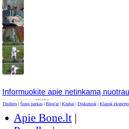
Informuokite apie netinkamą nuotra
Titulinis
|
Šunų parkas
|
Blog'ai
|
Klubai
|
Diskutuok
|
Klausk eksperto
Apie Bone.lt
|