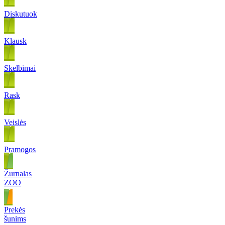
Diskutuok
Klausk
Skelbimai
Rask
Veislės
Pramogos
Žurnalas
ZOO
Prekės
šunims