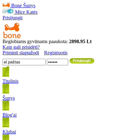
Bone
Šunys
Mice
Katės
Prisijungti
Beglobiams gyvūnams paaukota:
2898.95 Lt
Kaip gali prisidėti?
Priminti slaptažodį
Registruotis
Titulinis
Šunys
Blog'ai
Klubai