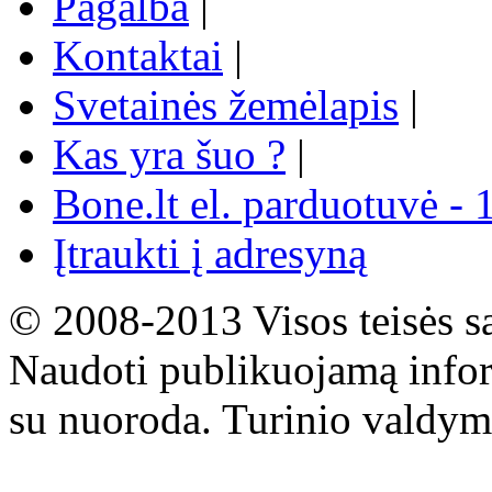
Pagalba
|
Kontaktai
|
Svetainės žemėlapis
|
Kas yra šuo ?
|
Bone.lt el. parduotuvė - 
Įtraukti į adresyną
© 2008-2013 Visos teisės s
Naudoti publikuojamą infor
su nuoroda. Turinio valdym