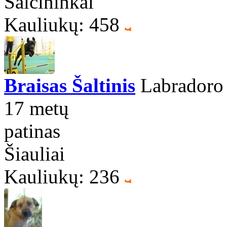
Šalčininkai
Kauliukų: 458
Braisas Šaltinis
Labradoro r
17 metų
patinas
Šiauliai
Kauliukų: 236