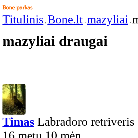
Titulinis
Bone.lt
mazyliai
m
mazyliai draugai
Timas
Labradoro retriveris
16 metų 10 mėn.