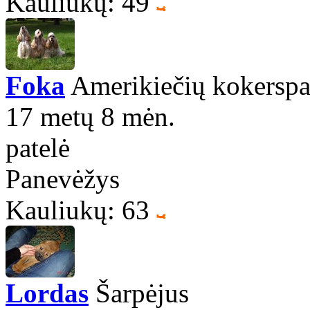
Kauliukų: 49
Foka
Amerikiečių kokerspa
17 metų 8 mėn.
patelė
Panevėžys
Kauliukų: 63
Lordas
Šarpėjus