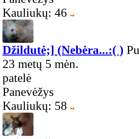
Kauliukų: 46
Džildutė;] (Nebėra...:( )
Pu
23 metų 5 mėn.
patelė
Panevėžys
Kauliukų: 58