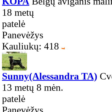
KOPA
Belgų aviganis mali
18 metų
patelė
Panevėžys
Kauliukų: 418
Sunny(Alessandra TA)
Cve
13 metų 8 mėn.
patelė
Panevėžys