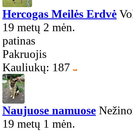
Hercogas Meilės Erdvė
Vok
19 metų 2 mėn.
patinas
Pakruojis
Kauliukų: 187
Naujuose namuose
Nežinom
19 metų 1 mėn.