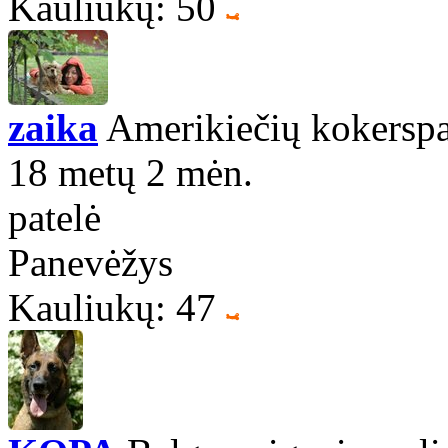
Kauliukų: 50
zaika
Amerikiečių kokerspa
18 metų 2 mėn.
patelė
Panevėžys
Kauliukų: 47