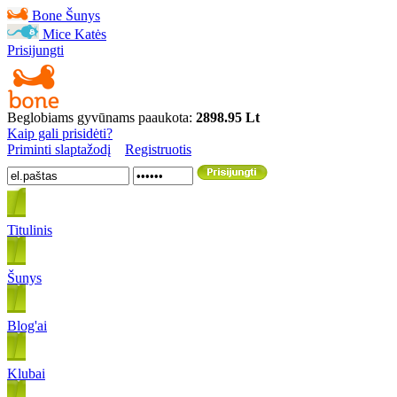
Bone
Šunys
Mice
Katės
Prisijungti
Beglobiams gyvūnams paaukota:
2898.95 Lt
Kaip gali prisidėti?
Priminti slaptažodį
Registruotis
Titulinis
Šunys
Blog'ai
Klubai