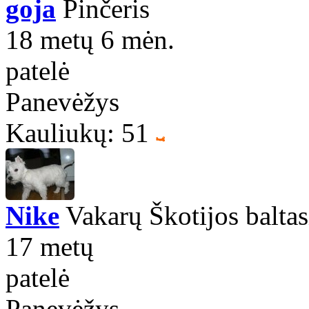
goja
Pinčeris
18 metų 6 mėn.
patelė
Panevėžys
Kauliukų: 51
Nike
Vakarų Škotijos baltasi
17 metų
patelė
Panevėžys