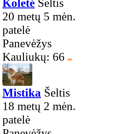
Koletė
Šeltis
20 metų 5 mėn.
patelė
Panevėžys
Kauliukų: 66
Mistika
Šeltis
18 metų 2 mėn.
patelė
Panevėžys