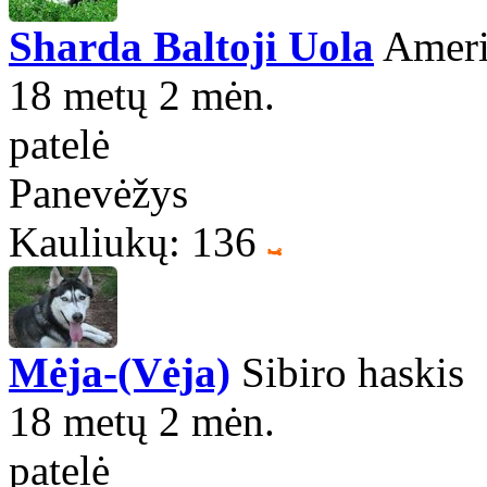
Sharda Baltoji Uola
Amerik
18 metų 2 mėn.
patelė
Panevėžys
Kauliukų: 136
Mėja-(Vėja)
Sibiro haskis
18 metų 2 mėn.
patelė