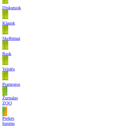
Diskutuok
Klausk
Skelbimai
Rask
Veislės
Pramogos
Žurnalas
ZOO
Prekės
šunims