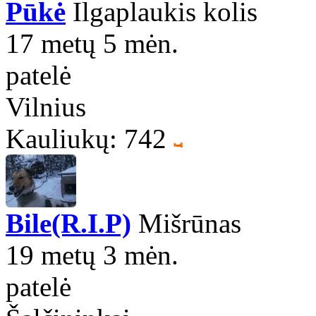
Pūkė
Ilgaplaukis kolis
17 metų 5 mėn.
patelė
Vilnius
Kauliukų: 742
Bile(R.I.P)
Mišrūnas
19 metų 3 mėn.
patelė