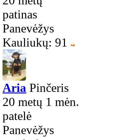
20 metų
patinas
Panevėžys
Kauliukų: 91
Aria
Pinčeris
20 metų 1 mėn.
patelė
Panevėžys