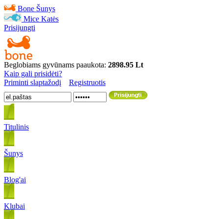
Bone
Šunys
Mice
Katės
Prisijungti
Beglobiams gyvūnams paaukota:
2898.95 Lt
Kaip gali prisidėti?
Priminti slaptažodį
Registruotis
Titulinis
Šunys
Blog'ai
Klubai