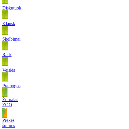
Diskutuok
Klausk
Skelbimai
Rask
Veislės
Pramogos
Žurnalas
ZOO
Prekės
šunims