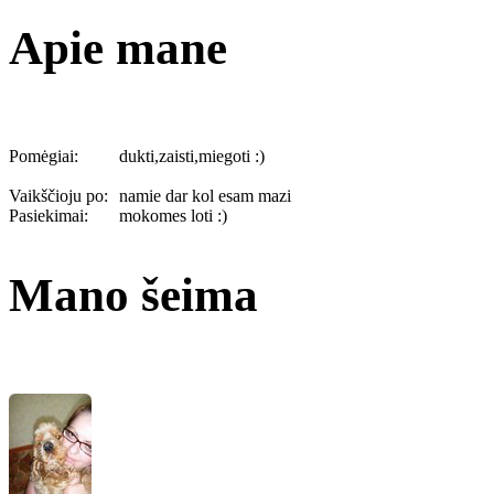
Apie mane
Pomėgiai:
dukti,zaisti,miegoti :)
Vaikščioju po:
namie dar kol esam mazi
Pasiekimai:
mokomes loti :)
Mano šeima