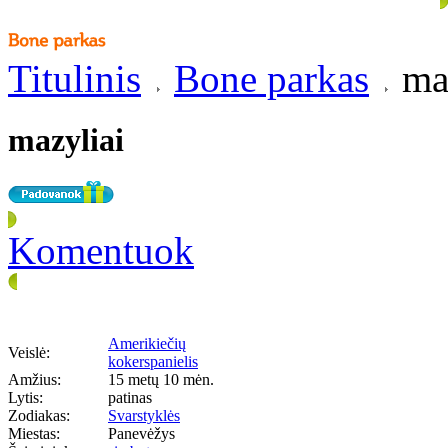
Titulinis
Bone parkas
maz
mazyliai
Komentuok
Amerikiečių
Veislė:
kokerspanielis
Amžius:
15 metų 10 mėn.
Lytis:
patinas
Zodiakas:
Svarstyklės
Miestas:
Panevėžys