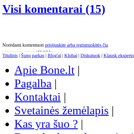
Visi komentarai (15)
Norėdami komentuoti
prisijunkite arba registruokitės čia
Titulinis
|
Šunų parkas
|
Blog'ai
|
Klubai
|
Diskutuok
|
Klausk eksperto
Apie Bone.lt
|
Pagalba
|
Kontaktai
|
Svetainės žemėlapis
|
Kas yra šuo ?
|