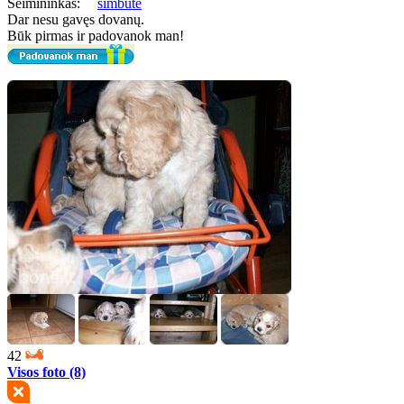
Šeimininkas:
simbute
Dar nesu gavęs dovanų.
Būk pirmas ir padovanok man!
42
Visos foto (8)