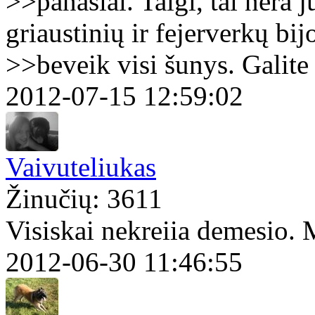
>>panašiai. Taigi, tai nėra 
griaustinių ir fejerverkų bij
>>beveik visi šunys. Galite
2012-07-15 12:59:02
Vaivuteliukas
Žinučių: 3611
Visiskai nekreiia demesio. M
2012-06-30 11:46:55