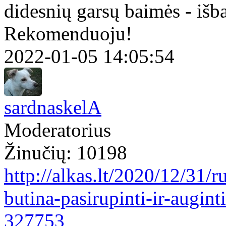
didesnių garsų baimės - iš
Rekomenduoju!
2022-01-05 14:05:54
sardnaskelA
Moderatorius
Žinučių: 10198
http://alkas.lt/2020/12/31/
butina-pasirupinti-ir-augi
327753