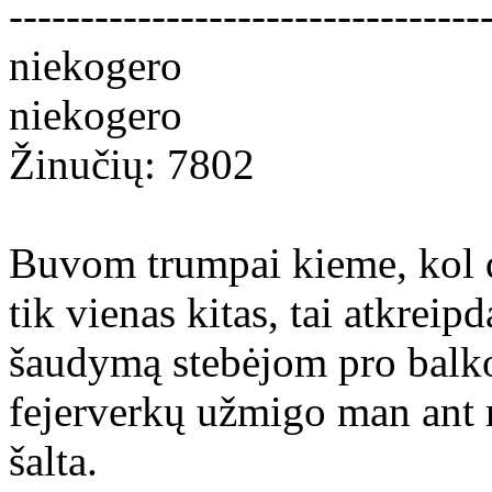
---------------------------------
niekogero
niekogero
Žinučių: 7802
Buvom trumpai kieme, kol d
tik vienas kitas, tai atkrei
šaudymą stebėjom pro balkon
fejerverkų užmigo man ant r
šalta.