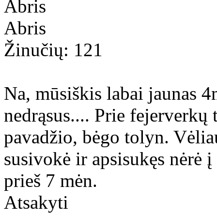
Abris
Abris
Žinučių: 121
Na, mūsiškis labai jaunas 4m
nedrąsus.... Prie fejerverkų t
pavadžio, bėgo tolyn. Vėlia
susivokė ir apsisukęs nėrė į
prieš 7 mėn.
Atsakyti