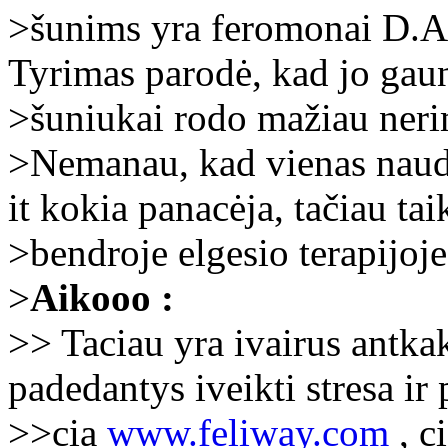
>šunims yra feromonai D.A
Tyrimas parodė, kad jo gau
>šuniukai rodo mažiau ner
>Nemanau, kad vienas naud
it kokia panacėja, tačiau ta
>bendroje elgesio terapijoje
>
Aikooo :
>> Taciau yra ivairus antkak
padedantys iveikti stresa i
>>cia
www.feliway.com
, c