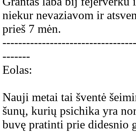
Grantas laba bij fejerverku i
niekur nevaziavom ir atsve
prieš 7 mėn.
---------------------------------
-------
Eolas:
Nauji metai tai šventė šeim
šunų, kurių psichika yra nor
buvę pratinti prie didesnio 