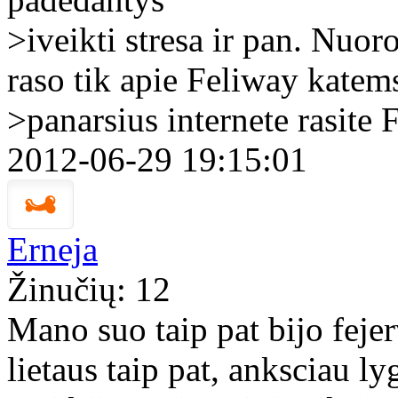
>iveikti stresa ir pan. Nuor
raso tik apie Feliway katems
>panarsius internete rasite 
2012-06-29 19:15:01
Erneja
Žinučių: 12
Mano suo taip pat bijo feje
lietaus taip pat, anksciau l