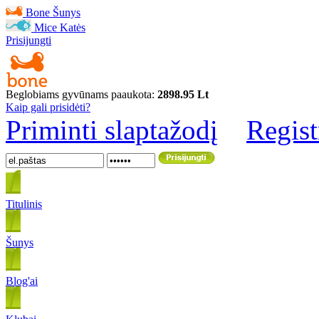
Bone
Šunys
Mice
Katės
Prisijungti
Beglobiams gyvūnams paaukota:
2898.95 Lt
Kaip gali prisidėti?
Priminti slaptažodį
Regist
Titulinis
Šunys
Blog'ai