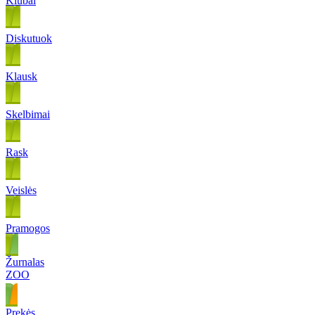
Klubai
Diskutuok
Klausk
Skelbimai
Rask
Veislės
Pramogos
Žurnalas
ZOO
Prekės