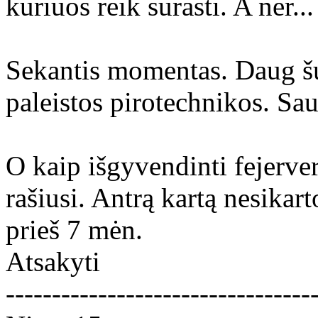
kuriuos reik surasti. A nėr...
Sekantis momentas. Daug š
paleistos pirotechnikos. S
O kaip išgyvendinti fejerver
rašiusi. Antrą kartą nesikart
prieš 7 mėn.
Atsakyti
---------------------------------