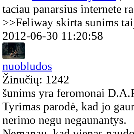
taciau panarsius internete ra
>>Feliway skirta sunims tai
2012-06-30 11:20:58
nuobludos
Žinučių: 1242
šunims yra feromonai D.A.
Tyrimas parodė, kad jo gau
nerimo negu negaunantys.
Nemanau, kad vienas naudoj