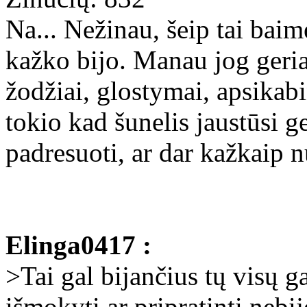
Na... Nežinau, šeip tai baim
kažko bijo. Manau jog geria
žodžiai, glostymai, apsikab
tokio kad šunelis jaustūsi ge
padresuoti, ar dar kažkaip 
Elinga0417 :
>Tai gal bijančius tų visų g
išmokyti ar pripratinti nebij