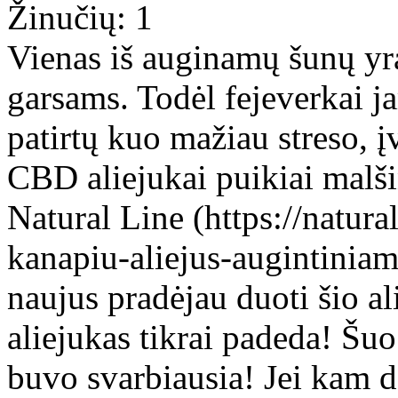
Žinučių: 1
Vienas iš auginamų šunų yra
garsams. Todėl fejeverkai j
patirtų kuo mažiau streso, į
CBD aliejukai puikiai malšin
Natural Line (https://natur
kanapiu-aliejus-augintiniams
naujus pradėjau duoti šio ali
aliejukas tikrai padeda! Šuo
buvo svarbiausia! Jei kam d