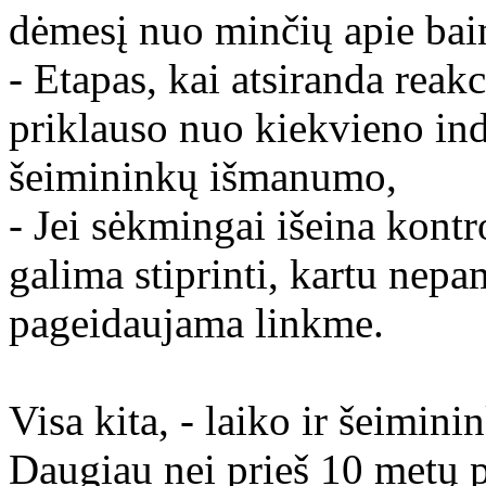
dėmesį nuo minčių apie bai
- Etapas, kai atsiranda reak
priklauso nuo kiekvieno ind
šeimininkų išmanumo,
- Jei sėkmingai išeina kontr
galima stiprinti, kartu nepa
pageidaujama linkme.
Visa kita, - laiko ir šeimin
Daugiau nei prieš 10 metų p