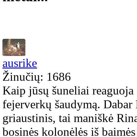
ausrike
Žinučių: 1686
Kaip jūsų šuneliai reaguoja 
fejerverkų šaudymą. Dabar Kl
griaustinis, tai maniškė Ri
bosinės kolonėlės iš baimės 