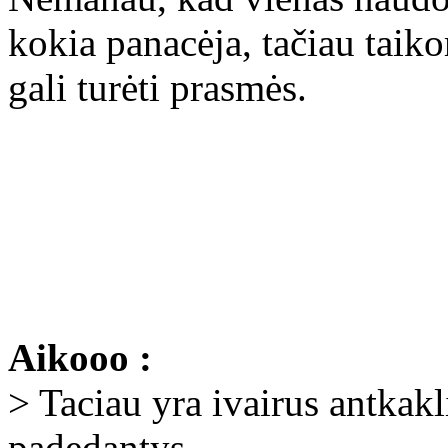
kokia panacėja, tačiau taiko
gali turėti prasmės.
Aikooo :
> Taciau yra ivairus antkakl
padedantys