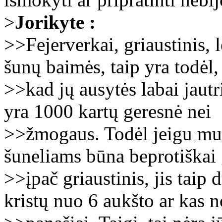
>
Jorikyte :
>>Fejerverkai, griaustinis, 
šunų baimės, taip yra todėl,
>>kad jų ausytės labai jaut
yra 1000 kartų geresnė nei
>>žmogaus. Todėl jeigu mum
šuneliams būna beprotiškai 
>>įpač griaustinis, jis taip
kristų nuo 6 aukšto ar kas n