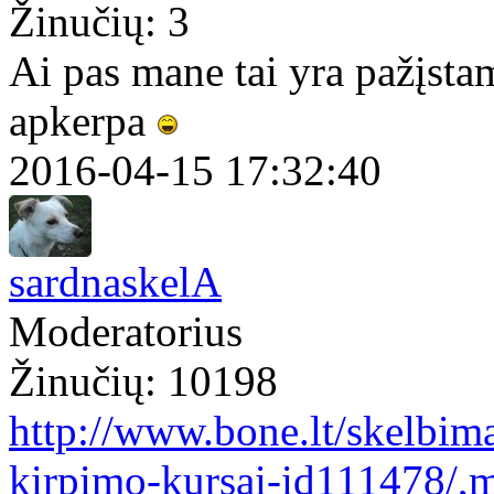
Žinučių: 3
Ai pas mane tai yra pažįstam
apkerpa
2016-04-15 17:32:40
sardnaskelA
Moderatorius
Žinučių: 10198
http://www.bone.lt/skelbim
kirpimo-kursai-id111478/,