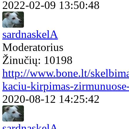
2022-02-09 13:50:48
sardnaskelA
Moderatorius
Žinučių: 10198
http://www.bone.lt/skelbim
kaciu-kirpimas-zirmunuose
2020-08-12 14:25:42
sardnaskelA