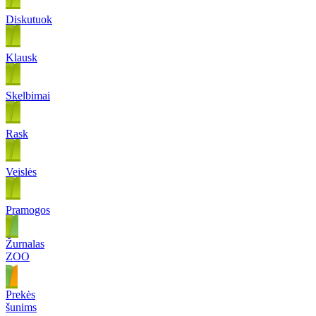
Diskutuok
Klausk
Skelbimai
Rask
Veislės
Pramogos
Žurnalas
ZOO
Prekės
šunims