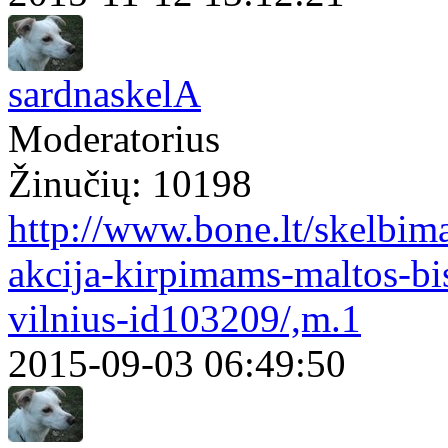
sardnaskelA
Moderatorius
Žinučių: 10198
http://www.bone.lt/skelbim
akcija-kirpimams-maltos-b
vilnius-id103209/,m.1
2015-09-03 06:49:50