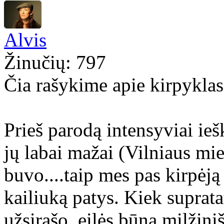
Alvis
Žinučių: 797
Čia rašykime apie kirpyklas
Prieš parodą intensyviai ie
jų labai mažai (Vilniaus mie
buvo....taip mes pas kirpėj
kailiuką patys. Kiek suprata
užsirašo, eilės būna milžini