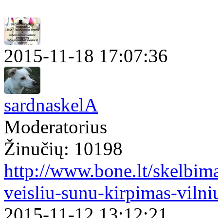
2015-11-18 17:07:36
sardnaskelA
Moderatorius
Žinučių: 10198
http://www.bone.lt/skelbima
veisliu-sunu-kirpimas-viln
2015-11-12 13:12:21