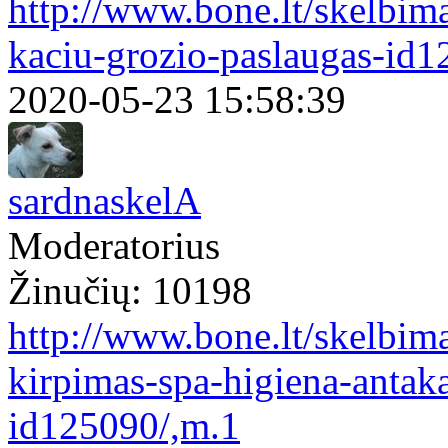
http://www.bone.lt/skelbim
kaciu-grozio-paslaugas-id1
2020-05-23 15:58:39
sardnaskelA
Moderatorius
Žinučių: 10198
http://www.bone.lt/skelbim
kirpimas-spa-higiena-antak
id125090/,m.1