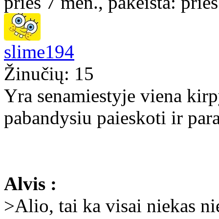
prieš 7 mėn., pakeista: prie
slime194
Žinučių: 15
Yra senamiestyje viena kirp
pabandysiu paieskoti ir par
Alvis :
>Alio, tai ka visai niekas 