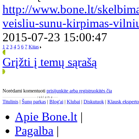
http://www.bone.lt/skelbima
veisliu-sunu-kirpimas-viln
2015-07-23 15:00:47
1
2
3
4
5
6
7
Kitas
Grįžti į temų sąrašą
Norėdami komentuoti
prisijunkite arba registruokitės čia
Titulinis
|
Šunų parkas
|
Blog'ai
|
Klubai
|
Diskutuok
|
Klausk eksperto
Apie Bone.lt
|
Pagalba
|