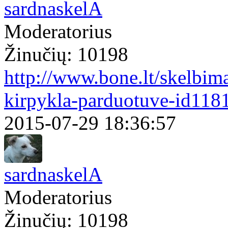
sardnaskelA
Moderatorius
Žinučių: 10198
http://www.bone.lt/skelbim
kirpykla-parduotuve-id118
2015-07-29 18:36:57
sardnaskelA
Moderatorius
Žinučių: 10198