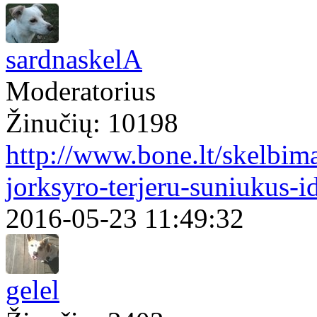
sardnaskelA
Moderatorius
Žinučių: 10198
http://www.bone.lt/skelbim
jorksyro-terjeru-suniukus-
2016-05-23 11:49:32
gelel