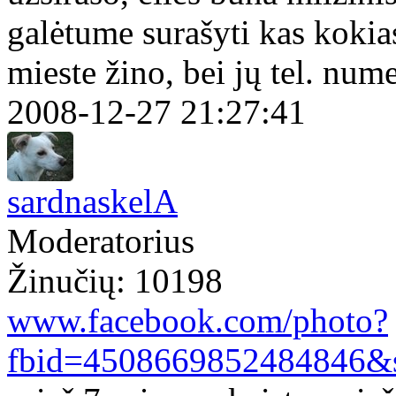
galėtume surašyti kas kokia
mieste žino, bei jų tel. num
2008-12-27 21:27:41
sardnaskelA
Moderatorius
Žinučių: 10198
www.facebook.com/photo?
fbid=4508669852484846&