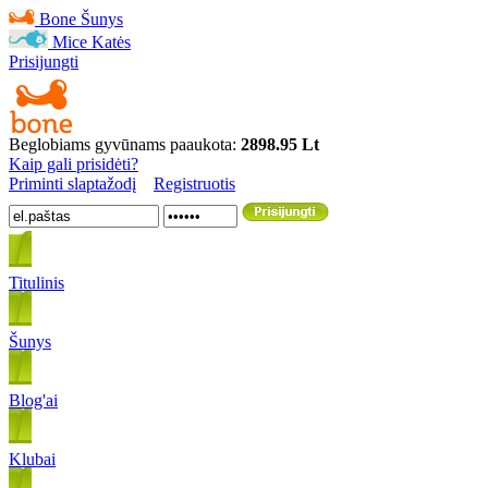
Bone
Šunys
Mice
Katės
Prisijungti
Beglobiams gyvūnams paaukota:
2898.95 Lt
Kaip gali prisidėti?
Priminti slaptažodį
Registruotis
Titulinis
Šunys
Blog'ai
Klubai