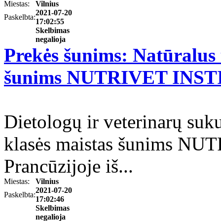
Miestas:
Vilnius
2021-07-20
Paskelbta:
17:02:55
Skelbimas
negalioja
Prekės šunims: Natūralus
šunims NUTRIVET INSTI
Dietologų ir veterinarų suk
klasės maistas šunims NU
Prancūzijoje iš...
Miestas:
Vilnius
2021-07-20
Paskelbta:
17:02:46
Skelbimas
negalioja