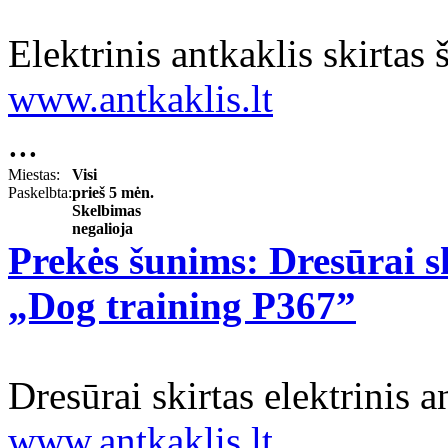
Elektrinis antkaklis skirtas
www.antkaklis.lt
...
Miestas:
Visi
Paskelbta:
prieš 5 mėn.
Skelbimas
negalioja
Prekės šunims: Dresūrai sk
„Dog training P367”
Dresūrai skirtas elektrinis 
www.antkaklis.lt