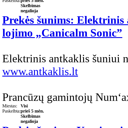
Paskelbta:
prieš 5 mėn.
Skelbimas
negalioja
Prekės šunims: Elektrinis
lojimo „Canicalm Sonic”
Elektrinis antkaklis šuniui
www.antkaklis.lt
Prancūzų gamintojų Num‘axe
Miestas:
Visi
Paskelbta:
prieš 5 mėn.
Skelbimas
negalioja