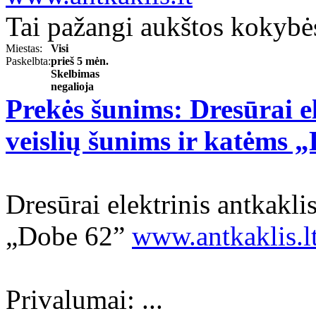
Tai pažangi aukštos kokybė
Miestas:
Visi
Paskelbta:
prieš 5 mėn.
Skelbimas
negalioja
Prekės šunims: Dresūrai e
veislių šunims ir katėms 
Dresūrai elektrinis antkakli
„Dobe 62”
www.antkaklis.l
Privalumai: ...