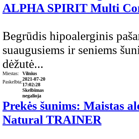
ALPHA SPIRIT Multi Co
Begrūdis hipoalerginis pašar
suaugusiems ir seniems šun
dėžutė...
Miestas:
Vilnius
2021-07-20
Paskelbta:
17:02:28
Skelbimas
negalioja
Prekės šunims: Maistas al
Natural TRAINER