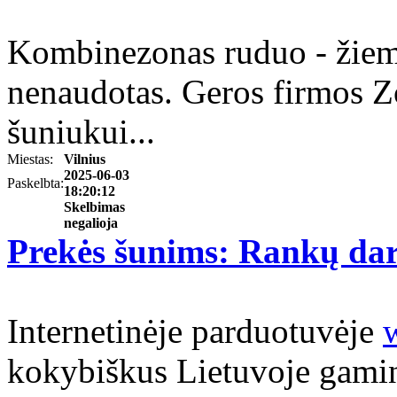
Kombinezonas ruduo - žiemą
nenaudotas. Geros firmos Z
šuniukui...
Miestas:
Vilnius
2025-06-03
Paskelbta:
18:20:12
Skelbimas
negalioja
Prekės šunims: Rankų dar
Internetinėje parduotuvėje
kokybiškus Lietuvoje gami