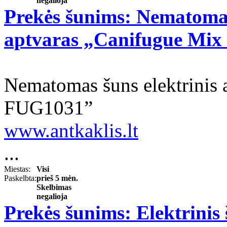
negalioja
Prekės šunims: Nematomas
aptvaras „Canifugue Mi
Nematomas šuns elektrinis 
FUG1031”
www.antkaklis.lt
...
Miestas:
Visi
Paskelbta:
prieš 5 mėn.
Skelbimas
negalioja
Prekės šunims: Elektrinis 