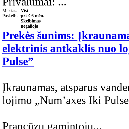
Privalumai: ...
Miestas:
Visi
Paskelbta:
prieš 6 mėn.
Skelbimas
negalioja
Prekės šunims: Įkraunama
elektrinis antkaklis nuo 
Pulse”
Įkraunamas, atsparus vanden
lojimo „Num’axes Iki Puls
Prancūzų gamintojų...