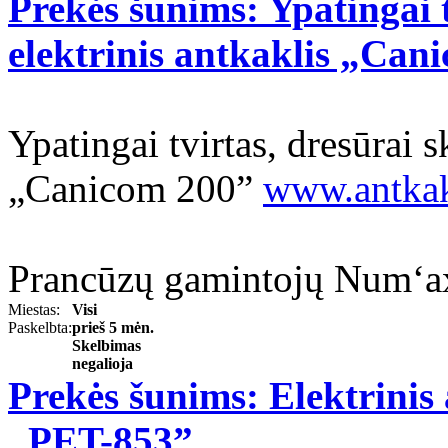
Prekės šunims: Ypatingai t
elektrinis antkaklis „Can
Ypatingai tvirtas, dresūrai s
„Canicom 200”
www.antkakl
Prancūzų gamintojų Num‘axe
Miestas:
Visi
Paskelbta:
prieš 5 mėn.
Skelbimas
negalioja
Prekės šunims: Elektrinis
„PET-853”