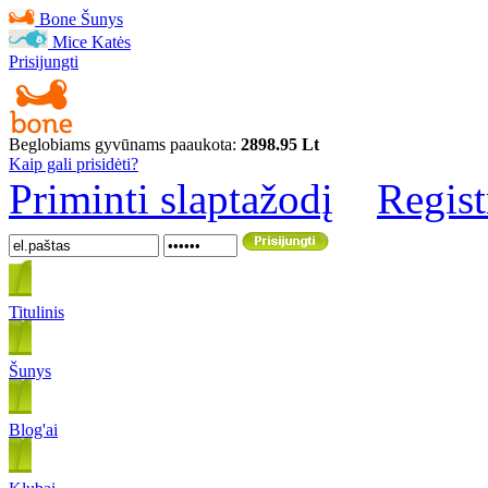
Bone
Šunys
Mice
Katės
Prisijungti
Beglobiams gyvūnams paaukota:
2898.95 Lt
Kaip gali prisidėti?
Priminti slaptažodį
Regist
Titulinis
Šunys
Blog'ai