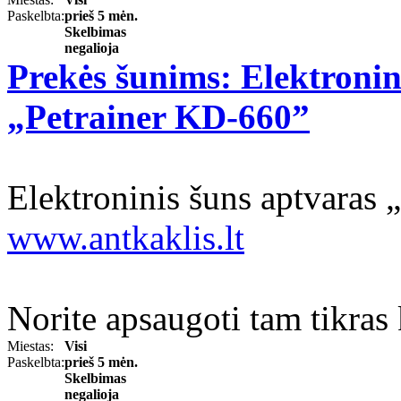
Paskelbta:
prieš 5 mėn.
Skelbimas
negalioja
Prekės šunims: Elektronin
„Petrainer KD-660”
Elektroninis šuns aptvaras
www.antkaklis.lt
Norite apsaugoti tam tikras 
Miestas:
Visi
Paskelbta:
prieš 5 mėn.
Skelbimas
negalioja