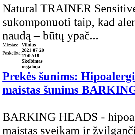
Natural TRAINER Sensitive 
sukomponuoti taip, kad ale
naudą – būtų ypač...
Miestas:
Vilnius
2021-07-20
Paskelbta:
17:02:18
Skelbimas
negalioja
Prekės šunims: Hipoalerg
maistas šunims BARKI
BARKING HEADS - hipoaler
maistas sveikam ir žvilganči