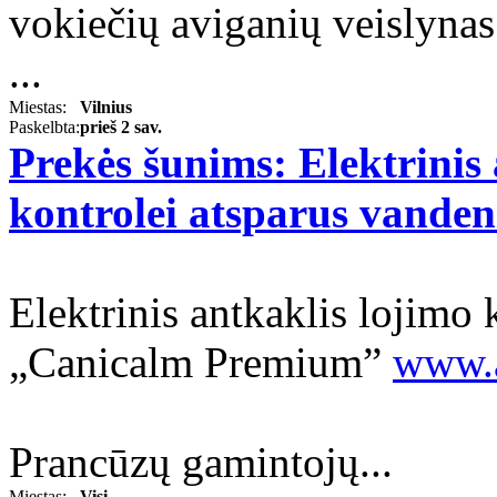
vokiečių aviganių veislynas
...
Miestas:
Vilnius
Paskelbta:
prieš 2 sav.
Prekės šunims: Elektrinis 
kontrolei atsparus vande
Elektrinis antkaklis lojimo 
„Canicalm Premium”
www.a
Prancūzų gamintojų...
Miestas:
Visi