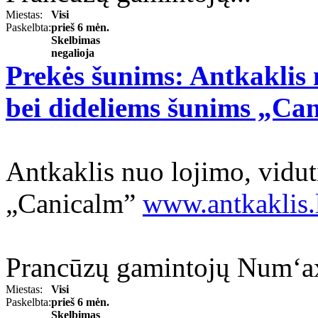
Miestas:
Visi
Paskelbta:
prieš 6 mėn.
Skelbimas
negalioja
Prekės šunims: Antkaklis 
bei dideliems šunims „Ca
Antkaklis nuo lojimo, vidu
„Canicalm”
www.antkaklis.
Prancūzų gamintojų Num‘axe
Miestas:
Visi
Paskelbta:
prieš 6 mėn.
Skelbimas