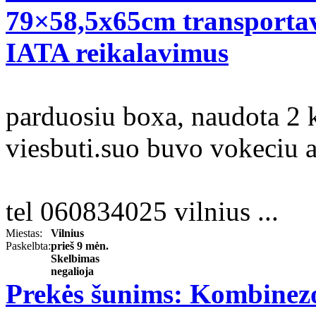
79×58,5x65cm transportav
IATA reikalavimus
parduosiu boxa, naudota 2 k
viesbuti.suo buvo vokeciu a
tel 060834025 vilnius ...
Miestas:
Vilnius
Paskelbta:
prieš 9 mėn.
Skelbimas
negalioja
Prekės šunims: Kombinez