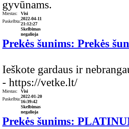
gyvūnams.
Miestas:
Visi
2022-04-11
Paskelbta:
21:12:27
Skelbimas
negalioja
Prekės šunims: Prekės šu
Ieškote gardaus ir nebrang
- https://vetke.lt/
Miestas:
Visi
2022-01-20
Paskelbta:
16:39:42
Skelbimas
negalioja
Prekės šunims: PLATINUM