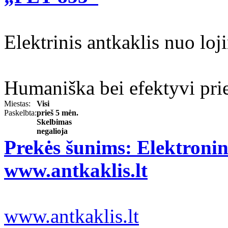
Elektrinis antkaklis nuo l
Humaniška bei efektyvi prie
Miestas:
Visi
Paskelbta:
prieš 5 mėn.
Skelbimas
negalioja
Prekės šunims: Elektronin
www.antkaklis.lt
www.antkaklis.lt