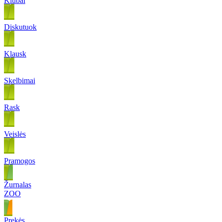
Klubai
Diskutuok
Klausk
Skelbimai
Rask
Veislės
Pramogos
Žurnalas
ZOO
Prekės