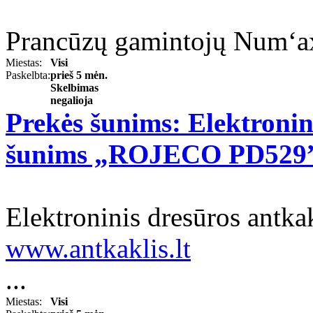
Prancūzų gamintojų Num‘axe
Miestas:
Visi
Paskelbta:
prieš 5 mėn.
Skelbimas
negalioja
Prekės šunims: Elektronin
šunims „ROJECO PD529
Elektroninis dresūros ant
www.antkaklis.lt
...
Miestas:
Visi