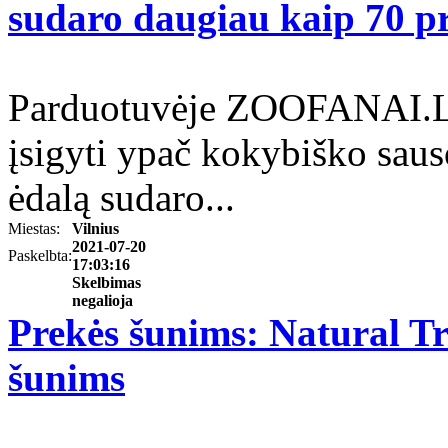
sudaro daugiau kaip 70 pr
Parduotuvėje ZOOFANAI.LT 
įsigyti ypač kokybiško sa
ėdalą sudaro...
Miestas:
Vilnius
2021-07-20
Paskelbta:
17:03:16
Skelbimas
negalioja
Prekės šunims: Natural Tr
šunims