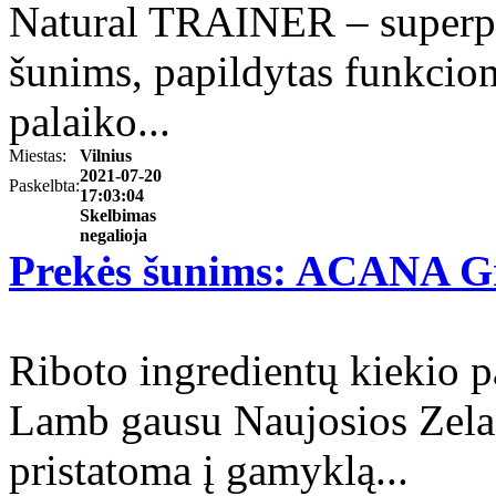
Natural TRAINER – superpr
šunims, papildytas funkciona
palaiko...
Miestas:
Vilnius
2021-07-20
Paskelbta:
17:03:04
Skelbimas
negalioja
Prekės šunims: ACANA G
Riboto ingredientų kiekio
Lamb gausu Naujosios Zelan
pristatoma į gamyklą...