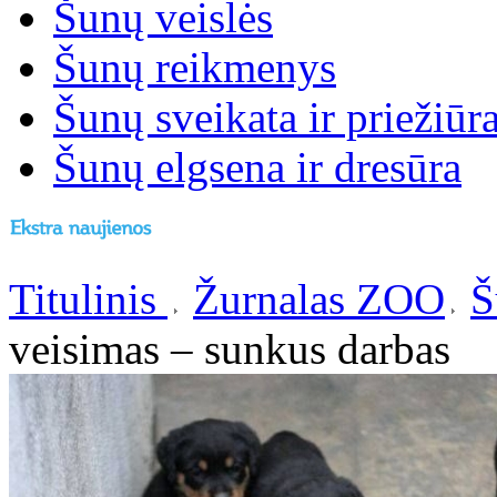
Šunų veislės
Šunų reikmenys
Šunų sveikata ir priežiūr
Šunų elgsena ir dresūra
Titulinis
Žurnalas ZOO
Š
veisimas – sunkus darbas