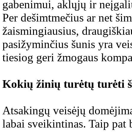
gabenimui, aklųjų ir neįga
Per dešimtmečius ar net šim
žaismingiausius, draugiškia
pasižyminčius šunis yra veis
tiesiog geri žmogaus kompa
Kokių žinių turėtų turėti 
Atsakingų veisėjų domėjimas
labai sveikintinas. Taip pat