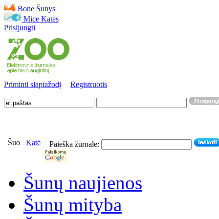
Bone
Šunys
Mice
Katės
Prisijungti
Priminti slaptažodį
Registruotis
Šuo
Katė
Paieška žurnale:
Šunų naujienos
Šunų mityba