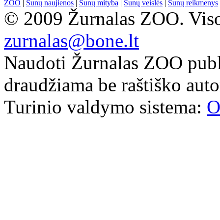
ZOO
|
Šunų naujienos
|
Šunų mityba
|
Šunų veislės
|
Šunų reikmenys
© 2009 Žurnalas ZOO. Visos
zurnalas@bone.lt
Naudoti Žurnalas ZOO publ
draudžiama be raštiško auto
Turinio valdymo sistema:
O