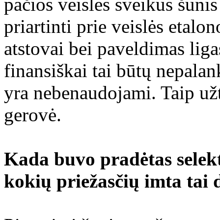
pačios veislės sveikus šunis
priartinti prie veislės etal
atstovai bei paveldimas ligas
finansiškai tai būtų nepalan
yra nebenaudojami. Taip už
gerovė.
Kada buvo pradėtas selekt
kokių priežasčių imta tai 