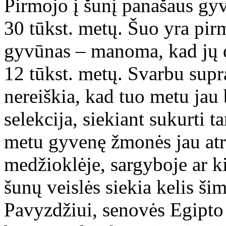
Pirmojo į šunį panašaus gyv
30 tūkst. metų. Šuo yra pir
gyvūnas – manoma, kad jų d
12 tūkst. metų. Svarbu supr
nereiškia, kad tuo metu jau
selekcija, siekiant sukurti t
metu gyvenę žmonės jau atri
medžioklėje, sargyboje ar k
šunų veislės siekia kelis ši
Pavyzdžiui, senovės Egipto