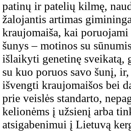
patinų ir patelių kilmę, nau
žalojantis artimas gimininga
kraujomaiša, kai poruojami 
šunys – motinos su sūnumis,
išlaikyti genetinę sveikatą, 
su kuo poruos savo šunį, ir, 
išvengti kraujomaišos bei da
prie veislės standarto, nepag
kelionėms į užsienį arba ti
atsigabenimui į Lietuvą ker