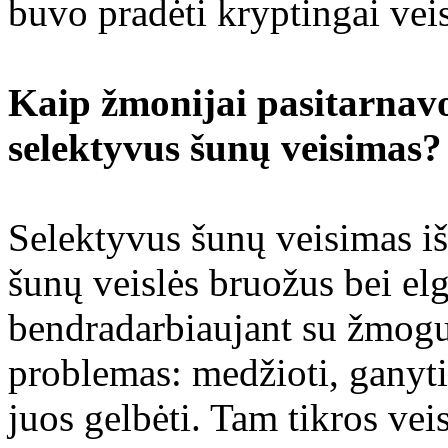
buvo pradėti kryptingai veis
Kaip žmonijai pasitarnav
selektyvus šunų veisimas?
Selektyvus šunų veisimas iš
šunų veislės bruožus bei el
bendradarbiaujant su žmogu
problemas: medžioti, ganyti
juos gelbėti. Tam tikros vei