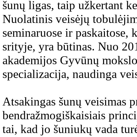
šunų ligas, taip užkertant k
Nuolatinis veisėjų tobulėji
seminaruose ir paskaitose, k
srityje, yra būtinas. Nuo 
akademijos Gyvūnų mokslo 
specializacija, naudinga vei
Atsakingas šunų veisimas pr
bendražmogiškaisiais princi
tai, kad jo šuniukų vada tur