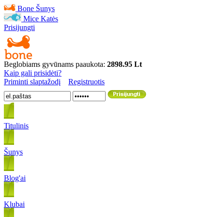
Bone
Šunys
Mice
Katės
Prisijungti
Beglobiams gyvūnams paaukota:
2898.95 Lt
Kaip gali prisidėti?
Priminti slaptažodį
Registruotis
Titulinis
Šunys
Blog'ai
Klubai