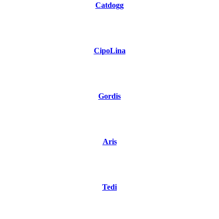
Catdogg
CipoLina
Gordis
Aris
Tedi