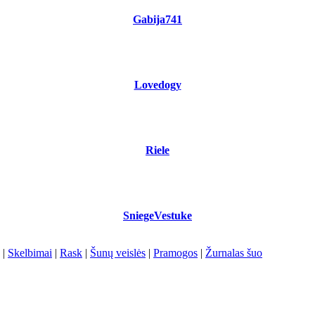
Gabija741
Lovedogy
Riele
SniegeVestuke
|
Skelbimai
|
Rask
|
Šunų veislės
|
Pramogos
|
Žurnalas šuo