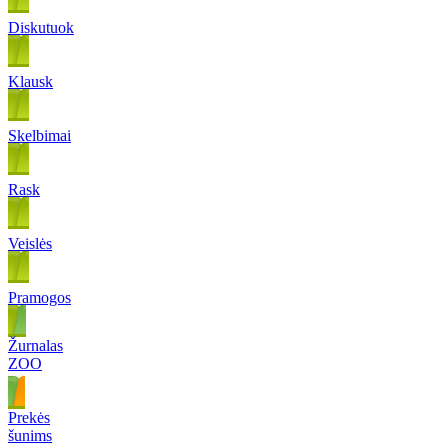
Diskutuok
Klausk
Skelbimai
Rask
Veislės
Pramogos
Žurnalas
ZOO
Prekės
šunims