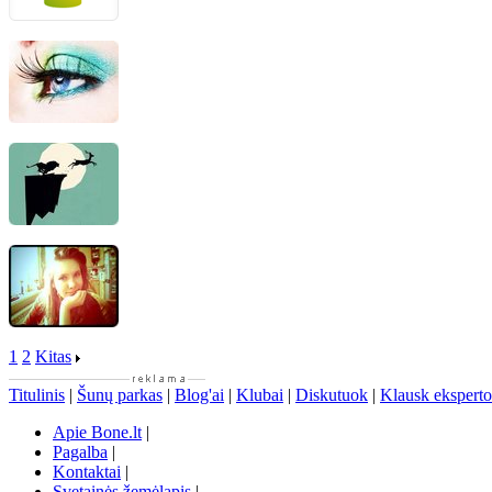
1
2
Kitas
Titulinis
|
Šunų parkas
|
Blog'ai
|
Klubai
|
Diskutuok
|
Klausk eksperto
Apie Bone.lt
|
Pagalba
|
Kontaktai
|
Svetainės žemėlapis
|