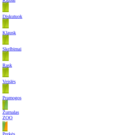
Klubai
Diskutuok
Klausk
Skelbimai
Rask
Veislės
Pramogos
Žurnalas
ZOO
Prekės