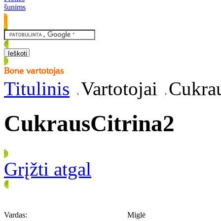
šunims
Titulinis
Vartotojai
Cukrau
CukrausCitrina2
Grįžti atgal
Vardas:
Miglė