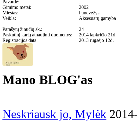
Pavardė:
.
Gimimo metai:
2002
Miestas:
Panevėžys
Veikla:
Aksesuarų gamyba
Parašytų žinučių sk.:
24
Paskutinį kartą atnaujinti duomenys:
2014 lapkričio 21d.
Registracijos data:
2013 rugsėjo 12d.
Mano BLOG'as
Neskriausk jo, Mylėk
2014-