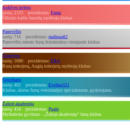
Jorkšyro terjerų
narių:
2335
prezidentas:
Fanta
Šilkinio kailio šunelių mylėtojų klubas
Panevėžio
narių:
716
prezidentas:
malinua82
Panevėžio miesto šunų šeimininkus vienijantis klubas
Toiterjerų
narių:
1080
prezidentas:
ERA
Rusų toiterjerų, Anglų toiterjerų mylėtojų klubas
Veterinarų
narių:
402
prezidentas:
Evelina321
Klubas, skirtas šunų veterinarijos specialistams, gydytojams.
Žalioji akademija
narių:
434
prezidentas:
Pualo
Mylintiems gyvūnus - „Žalioji akademija“ fanų klubas