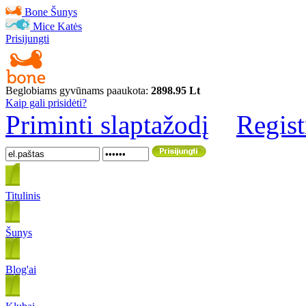
Bone
Šunys
Mice
Katės
Prisijungti
Beglobiams gyvūnams paaukota:
2898.95 Lt
Kaip gali prisidėti?
Priminti slaptažodį
Regist
Titulinis
Šunys
Blog'ai