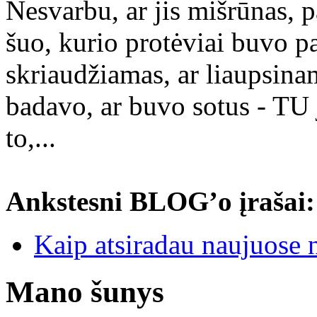
Nesvarbu, ar jis mišrūnas, p
šuo, kurio protėviai buvo pa
skriaudžiamas, ar liaupsinam
badavo, ar buvo sotus - TU 
to,...
Ankstesni BLOG’o įrašai:
Kaip atsiradau naujuose 
Mano šunys