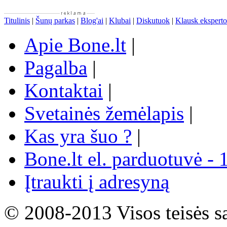
Titulinis
|
Šunų parkas
|
Blog'ai
|
Klubai
|
Diskutuok
|
Klausk eksperto
Apie Bone.lt
|
Pagalba
|
Kontaktai
|
Svetainės žemėlapis
|
Kas yra šuo ?
|
Bone.lt el. parduotuvė - 
Įtraukti į adresyną
© 2008-2013 Visos teisės s