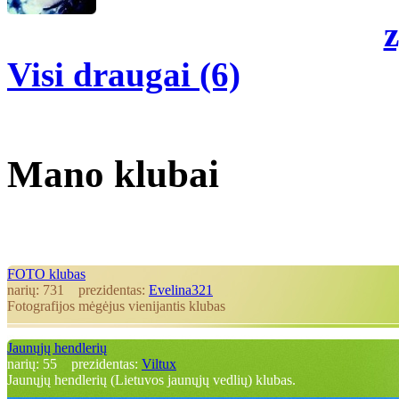
z
Visi draugai (6)
Mano klubai
FOTO klubas
narių:
731
prezidentas:
Evelina321
Fotografijos mėgėjus vienijantis klubas
Jaunųjų hendlerių
narių:
55
prezidentas:
Viltux
Jaunųjų hendlerių (Lietuvos jaunųjų vedlių) klubas.