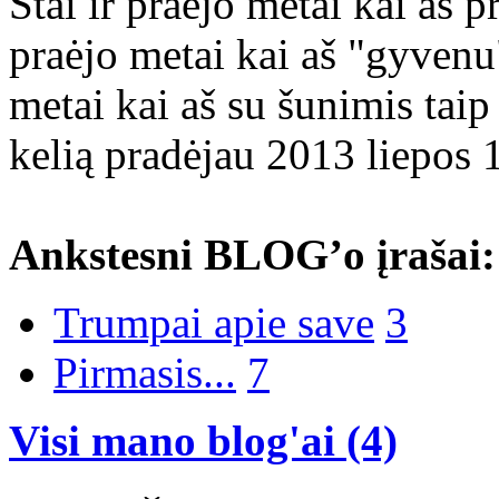
Štai ir praėjo metai kai aš pr
praėjo metai kai aš "gyvenu"
metai kai aš su šunimis taip
kelią pradėjau 2013 liepos 
Ankstesni BLOG’o įrašai:
Trumpai apie save
3
Pirmasis...
7
Visi mano blog'ai (4)