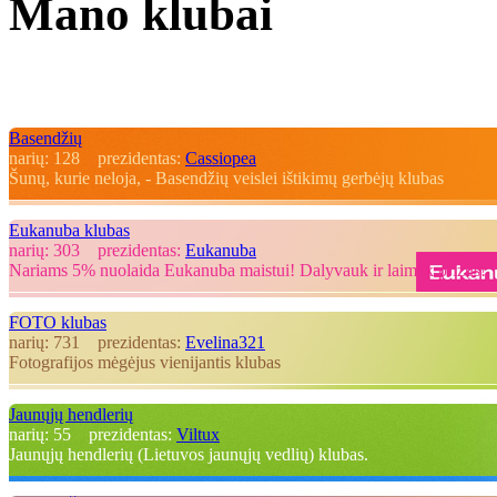
Mano klubai
Basendžių
narių:
128
prezidentas:
Cassiopea
Šunų, kurie neloja, - Basendžių veislei ištikimų gerbėjų klubas
Eukanuba klubas
narių:
303
prezidentas:
Eukanuba
Nariams 5% nuolaida Eukanuba maistui! Dalyvauk ir laimėk prizus!
FOTO klubas
narių:
731
prezidentas:
Evelina321
Fotografijos mėgėjus vienijantis klubas
Jaunųjų hendlerių
narių:
55
prezidentas:
Viltux
Jaunųjų hendlerių (Lietuvos jaunųjų vedlių) klubas.