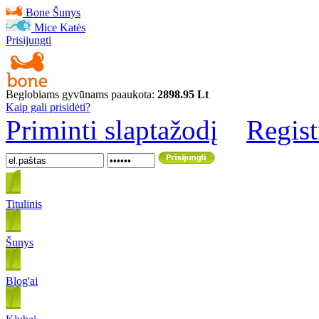
Bone
Šunys
Mice
Katės
Prisijungti
Beglobiams gyvūnams paaukota:
2898.95 Lt
Kaip gali prisidėti?
Priminti slaptažodį
Regist
Titulinis
Šunys
Blog'ai