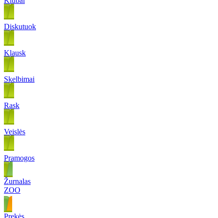
Klubai
Diskutuok
Klausk
Skelbimai
Rask
Veislės
Pramogos
Žurnalas
ZOO
Prekės