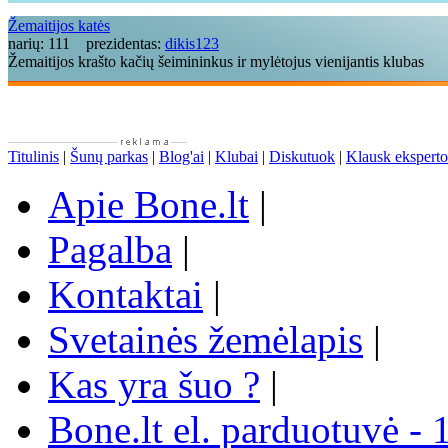
Žemaitijos katės
narių:
111
prezidentas:
dikis123
Žemaitijos krašto kačių šeimininkus ir mylėtojus vienijantis klubas
Titulinis
|
Šunų parkas
|
Blog'ai
|
Klubai
|
Diskutuok
|
Klausk eksperto
Apie Bone.lt
|
Pagalba
|
Kontaktai
|
Svetainės žemėlapis
|
Kas yra šuo ?
|
Bone.lt el. parduotuvė - 