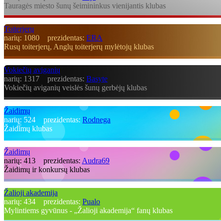
Tauragės miesto šunų šeimininkus vienijantis klubas
Toiterjerų
narių:
1080
prezidentas:
ERA
Rusų toiterjerų, Anglų toiterjerų mylėtojų klubas
Vokiečių aviganių
narių:
1317
prezidentas:
Basyte
Vokiečių aviganių veislės šunų gerbėjų klubas
Žaidimų
narių:
524
prezidentas:
Rodnega
Žaidimų klubas
Žaidimų
narių:
413
prezidentas:
Audra69
Žaidimų ir konkursų klubas
Žalioji akademija
narių:
434
prezidentas:
Pualo
Mylintiems gyvūnus - „Žalioji akademija“ fanų klubas