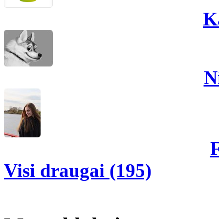
K
N
F
Visi draugai (195)