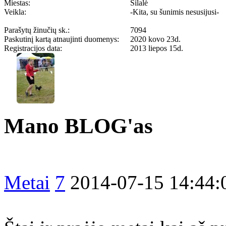
Miestas:
Šilalė
Veikla:
-Kita, su šunimis nesusijusi-
Parašytų žinučių sk.:
7094
Paskutinį kartą atnaujinti duomenys:
2020 kovo 23d.
Registracijos data:
2013 liepos 15d.
Mano BLOG'as
Metai
7
2014-07-15 14:44: