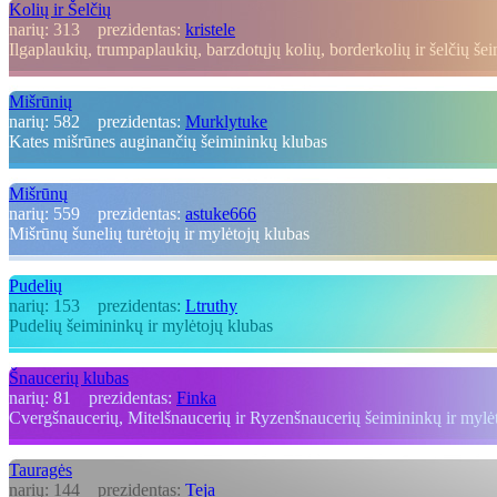
Kolių ir Šelčių
narių:
313
prezidentas:
kristele
Ilgaplaukių, trumpaplaukių, barzdotųjų kolių, borderkolių ir šelčių še
Mišrūnių
narių:
582
prezidentas:
Murklytuke
Kates mišrūnes auginančių šeimininkų klubas
Mišrūnų
narių:
559
prezidentas:
astuke666
Mišrūnų šunelių turėtojų ir mylėtojų klubas
Pudelių
narių:
153
prezidentas:
Ltruthy
Pudelių šeimininkų ir mylėtojų klubas
Šnaucerių klubas
narių:
81
prezidentas:
Finka
Cvergšnaucerių, Mitelšnaucerių ir Ryzenšnaucerių šeimininkų ir mylė
Tauragės
narių:
144
prezidentas:
Teja