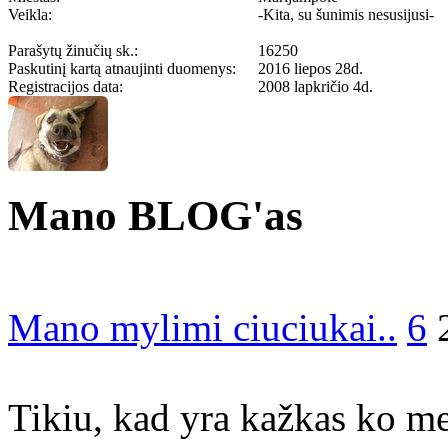
Veikla:
-Kita, su šunimis nesusijusi-
Parašytų žinučių sk.:
16250
Paskutinį kartą atnaujinti duomenys:
2016 liepos 28d.
Registracijos data:
2008 lapkričio 4d.
Mano BLOG'as
Mano mylimi ciuciukai..
6
Tikiu, kad yra kažkas ko m