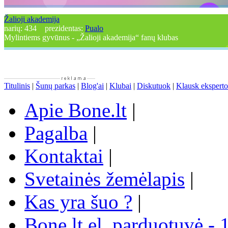
Žalioji akademija
narių:
434
prezidentas:
Pualo
Mylintiems gyvūnus - „Žalioji akademija“ fanų klubas
Titulinis
|
Šunų parkas
|
Blog'ai
|
Klubai
|
Diskutuok
|
Klausk eksperto
Apie Bone.lt
|
Pagalba
|
Kontaktai
|
Svetainės žemėlapis
|
Kas yra šuo ?
|
Bone.lt el. parduotuvė - 