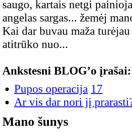
saugo, kartais netgi painioj
angelas sargas... žemėj man
Kai dar buvau maža turėjau 
atitrūko nuo...
Ankstesni BLOG’o įrašai:
Pupos operacija
17
Ar vis dar nori jį prarasti?
Mano šunys