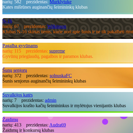
narių:
582
prezidentas:
Murklytuke
Kates mišrūnes auginančių šeimininkų klubas
N-16
narių:
67
prezidentas:
Wilkinson
Klubas N-16 skirtas tiems, kurie nori apie šunis ir ne tik pakalbėti rimt
Pagalba gyvūnams
narių:
115
prezidentas:
supreme
Gyvūnų prieglaudų, pagalbos ir paramos klubas.
Šunų senjorų
narių:
372
prezidentas:
solnuskaFC
Šunis senjorus auginančių šeimininkų klubas
Suvalkijos katės
narių:
7
prezidentas:
admin
Suvalkijos krašto kačių šeimininkus ir mylėtojus vienijantis klubas
Žaidimų
narių:
413
prezidentas:
Audra69
Žaidimų ir konkursų klubas