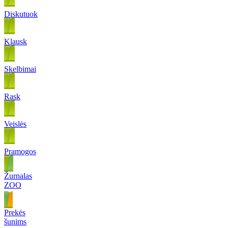
Diskutuok
Klausk
Skelbimai
Rask
Veislės
Pramogos
Žurnalas
ZOO
Prekės
šunims