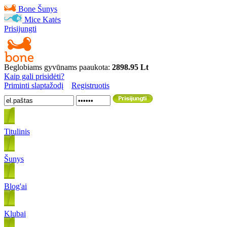
Bone
Šunys
Mice
Katės
Prisijungti
Beglobiams gyvūnams paaukota:
2898.95 Lt
Kaip gali prisidėti?
Priminti slaptažodį
Registruotis
Titulinis
Šunys
Blog'ai
Klubai