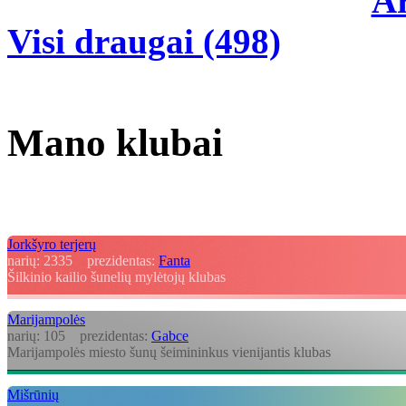
A
Visi draugai (498)
Mano klubai
Jorkšyro terjerų
narių:
2335
prezidentas:
Fanta
Šilkinio kailio šunelių mylėtojų klubas
Marijampolės
narių:
105
prezidentas:
Gabce
Marijampolės miesto šunų šeimininkus vienijantis klubas
Mišrūnių