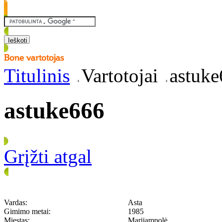
Titulinis
Vartotojai
astuk
astuke666
Grįžti atgal
Vardas:
Asta
Gimimo metai:
1985
Miestas:
Marijampolė