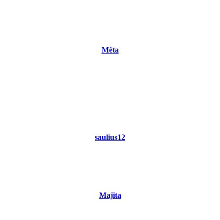
Mėta
saulius12
Majita