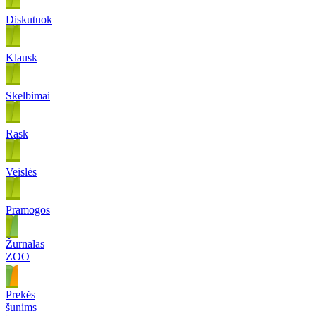
Diskutuok
Klausk
Skelbimai
Rask
Veislės
Pramogos
Žurnalas
ZOO
Prekės
šunims