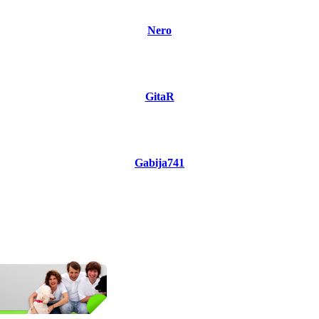
Nero
GitaR
Gabija741