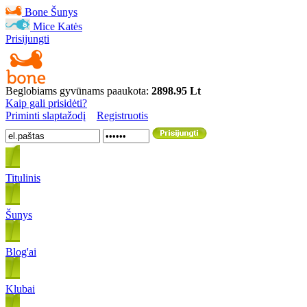
Bone
Šunys
Mice
Katės
Prisijungti
Beglobiams gyvūnams paaukota:
2898.95 Lt
Kaip gali prisidėti?
Priminti slaptažodį
Registruotis
Titulinis
Šunys
Blog'ai
Klubai