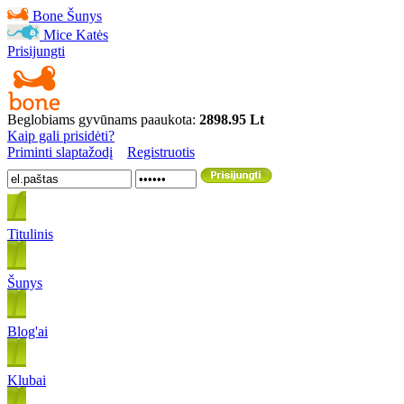
Bone
Šunys
Mice
Katės
Prisijungti
Beglobiams gyvūnams paaukota:
2898.95 Lt
Kaip gali prisidėti?
Priminti slaptažodį
Registruotis
Titulinis
Šunys
Blog'ai
Klubai