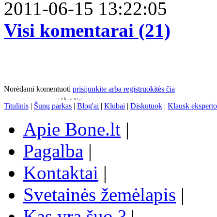
2011-06-15 13:22:05
Visi komentarai (21)
Norėdami komentuoti
prisijunkite arba registruokitės čia
Titulinis
|
Šunų parkas
|
Blog'ai
|
Klubai
|
Diskutuok
|
Klausk eksperto
Apie Bone.lt
|
Pagalba
|
Kontaktai
|
Svetainės žemėlapis
|
Kas yra šuo ?
|