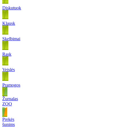
Diskutuok
Klausk
Skelbimai
Rask
Veislės
Pramogos
Žurnalas
ZOO
Prekės
šunims