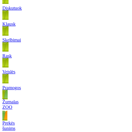
Diskutuok
Klausk
Skelbimai
Rask
Veislės
Pramogos
Žurnalas
ZOO
Prekės
šunims