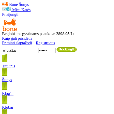
Bone
Šunys
Mice
Katės
Prisijungti
Beglobiams gyvūnams paaukota:
2898.95 Lt
Kaip gali prisidėti?
Priminti slaptažodį
Registruotis
Titulinis
Šunys
Blog'ai
Klubai