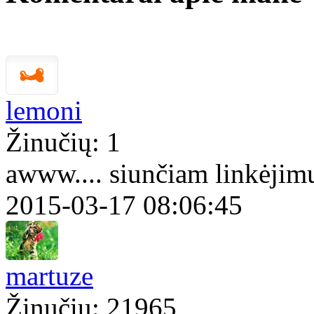
lemoni
Žinučių: 1
awww.... siunčiam linkėjim
2015-03-17 08:06:45
martuze
Žinučių: 21965