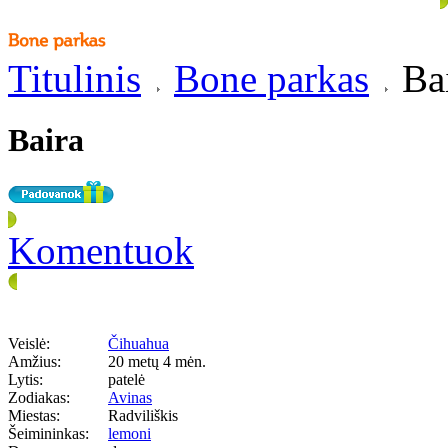
Titulinis
Bone parkas
Ba
Baira
Komentuok
Veislė:
Čihuahua
Amžius:
20 metų 4 mėn.
Lytis:
patelė
Zodiakas:
Avinas
Miestas:
Radviliškis
Šeimininkas:
lemoni