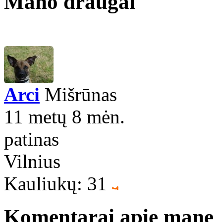
Mano draugai
Arci
Mišrūnas
11 metų 8 mėn.
patinas
Vilnius
Kauliukų: 31
Komentarai apie mane