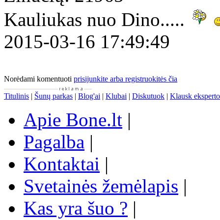
Kauliukas nuo Dino.....
2015-03-16 17:49:49
Norėdami komentuoti
prisijunkite arba registruokitės čia
Titulinis
|
Šunų parkas
|
Blog'ai
|
Klubai
|
Diskutuok
|
Klausk eksperto
Apie Bone.lt
|
Pagalba
|
Kontaktai
|
Svetainės žemėlapis
|
Kas yra šuo ?
|