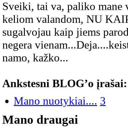
Sveiki, tai va, paliko mane 
keliom valandom, NU KAIP
sugalvojau kaip jiems parod
negera vienam...Deja....keis
namo, kažko...
Ankstesni BLOG’o įrašai:
Mano nuotykiai....
3
Mano draugai