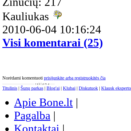
Žinučių: 217
Kauliukas
2010-06-04 10:16:24
Visi komentarai (25)
Norėdami komentuoti
prisijunkite arba registruokitės čia
Titulinis
|
Šunų parkas
|
Blog'ai
|
Klubai
|
Diskutuok
|
Klausk eksperto
Apie Bone.lt
|
Pagalba
|
Kontaktai
|