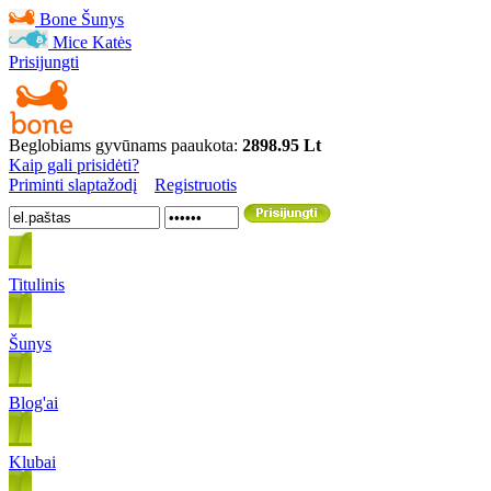
Bone
Šunys
Mice
Katės
Prisijungti
Beglobiams gyvūnams paaukota:
2898.95 Lt
Kaip gali prisidėti?
Priminti slaptažodį
Registruotis
Titulinis
Šunys
Blog'ai
Klubai