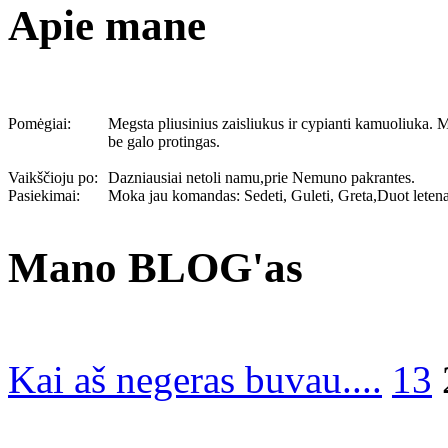
Apie mane
Pomėgiai:
Megsta pliusinius zaisliukus ir cypianti kamuoliuka. M
be galo protingas.
Vaikščioju po:
Dazniausiai netoli namu,prie Nemuno pakrantes.
Pasiekimai:
Moka jau komandas: Sedeti, Guleti, Greta,Duot letena,Ba
Mano BLOG'as
Kai aš negeras buvau....
13