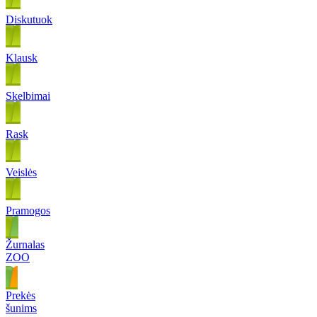
Diskutuok
Klausk
Skelbimai
Rask
Veislės
Pramogos
Žurnalas
ZOO
Prekės
šunims