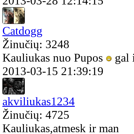
2013-03-28 12:14:15
Catdogg
Žinučių: 3248
Kauliukas nuo Pupos
gal 
2013-03-15 21:39:19
akviliukas1234
Žinučių: 4725
Kauliukas,atmesk ir man