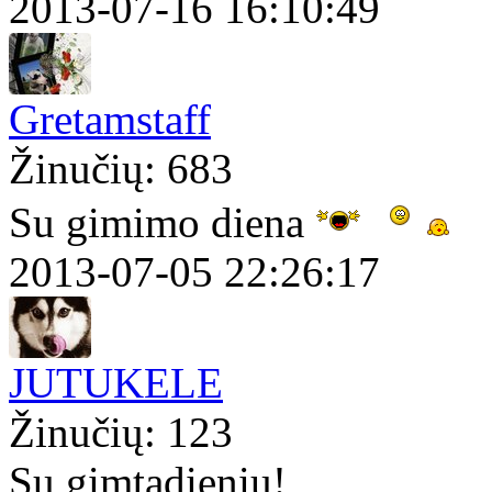
2013-07-16 16:10:49
Gretamstaff
Žinučių: 683
Su gimimo diena
2013-07-05 22:26:17
JUTUKELE
Žinučių: 123
Su gimtadieniu!