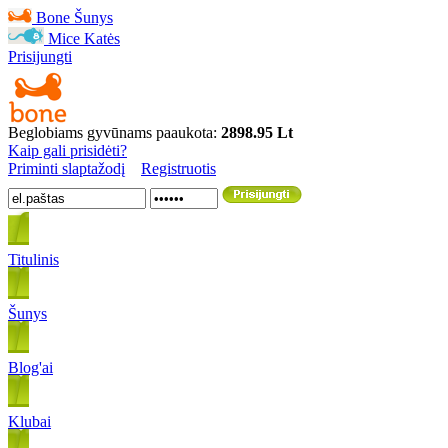
Bone
Šunys
Mice
Katės
Prisijungti
Beglobiams gyvūnams paaukota:
2898.95 Lt
Kaip gali prisidėti?
Priminti slaptažodį
Registruotis
Titulinis
Šunys
Blog'ai
Klubai