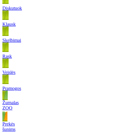
Diskutuok
Klausk
Skelbimai
Rask
Veislės
Pramogos
Žurnalas
ZOO
Prekės
šunims