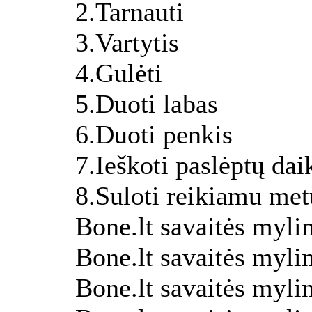
2.Tarnauti
3.Vartytis
4.Gulėti
5.Duoti labas
6.Duoti penkis
7.Ieškoti paslėptų dai
8.Suloti reikiamu met
Bone.lt savaitės myli
Bone.lt savaitės myli
Bone.lt savaitės myli