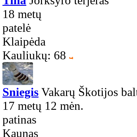
Tina
Jorkšyro terjeras
18 metų
patelė
Klaipėda
Kauliukų: 68
Sniegis
Vakarų Škotijos balt
17 metų 12 mėn.
patinas
Kaunas