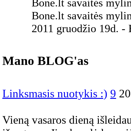
Bone.lt savaitės myli
Bone.lt savaitės myli
2011 gruodžio 19d. - 
Mano BLOG'as
Linksmasis nuotykis :)
9
20
Vieną vasaros dieną išleida