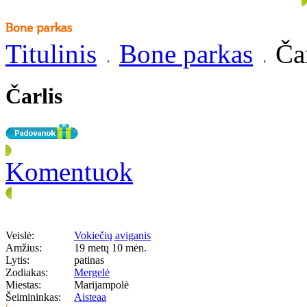
Titulinis
Bone parkas
Čar
Čarlis
Komentuok
Veislė:
Vokiečių aviganis
Amžius:
19 metų 10 mėn.
Lytis:
patinas
Zodiakas:
Mergelė
Miestas:
Marijampolė
Šeimininkas:
Aisteaa