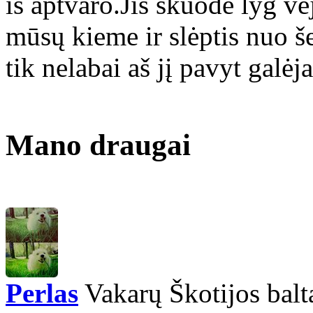
iš aptvaro.Jis skuodė lyg vė
mūsų kieme ir slėptis nuo š
tik nelabai aš jį pavyt galėj
Mano draugai
Perlas
Vakarų Škotijos balta