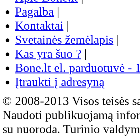
Pagalba
|
Kontaktai
|
Svetainės žemėlapis
|
Kas yra šuo ?
|
Bone.lt el. parduotuvė - 
Įtraukti į adresyną
© 2008-2013 Visos teisės s
Naudoti publikuojamą infor
su nuoroda. Turinio valdym