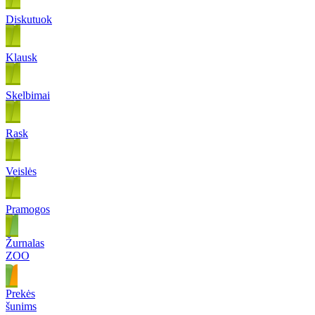
Diskutuok
Klausk
Skelbimai
Rask
Veislės
Pramogos
Žurnalas
ZOO
Prekės
šunims