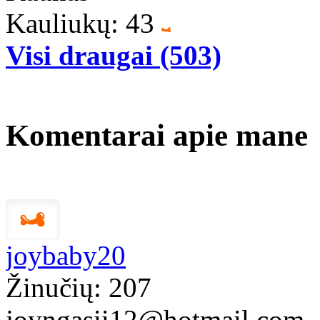
Kauliukų: 43
Visi draugai (503)
Komentarai apie mane
joybaby20
Žinučių: 207
joyngasii12@hotmail.com