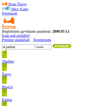
Bone
Šunys
Mice
Katės
Prisijungti
Beglobiams gyvūnams paaukota:
2898.95 Lt
Kaip gali prisidėti?
Priminti slaptažodį
Registruotis
Titulinis
Šunys
Blog'ai
Klubai