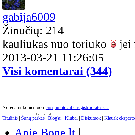
gabija6009
Žinučių: 214
kauliukas nuo toriuko
jei
2013-03-21 11:26:05
Visi komentarai (344)
Norėdami komentuoti
prisijunkite arba registruokitės čia
Titulinis
|
Šunų parkas
|
Blog'ai
|
Klubai
|
Diskutuok
|
Klausk eksperto
Apie Bone.lt
|