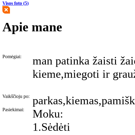
Visos foto (5)
Apie mane
Pomėgiai:
man patinka žaisti ža
kieme,miegoti ir grauž
Vaikščioju po:
parkas,kiemas,pamišk
Pasiekimai:
Moku:
1.Sėdėti