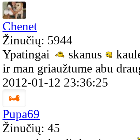
Chenet
Žinučių: 5944
Ypatingai
skanus
kaul
ir man griaužtume abu drau
2012-01-12 23:36:25
Pupa69
Žinučių: 45