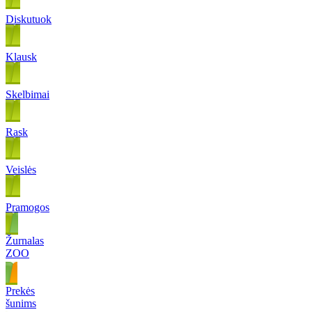
Diskutuok
Klausk
Skelbimai
Rask
Veislės
Pramogos
Žurnalas
ZOO
Prekės
šunims