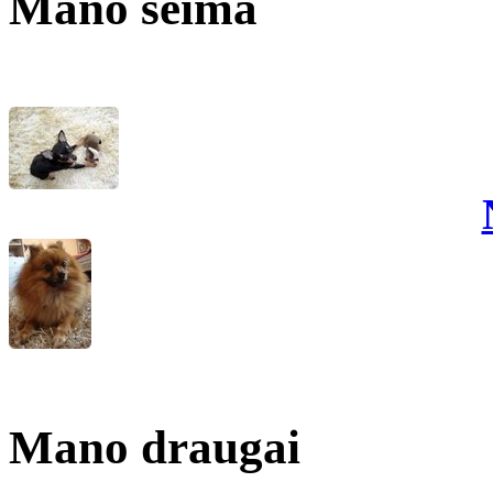
Mano šeima
Mano draugai