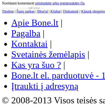
Norėdami komentuoti
prisijunkite arba registruokitės čia
Titulinis
|
Šunų parkas
|
Blog'ai
|
Klubai
|
Diskutuok
|
Klausk eksperto
Apie Bone.lt
|
Pagalba
|
Kontaktai
|
Svetainės žemėlapis
|
Kas yra šuo ?
|
Bone.lt el. parduotuvė - 
Įtraukti į adresyną
© 2008-2013 Visos teisės s