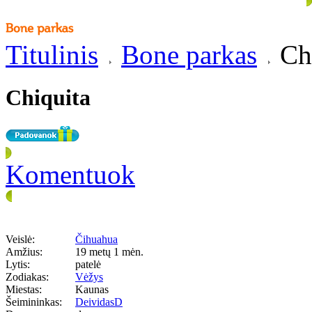
Titulinis
Bone parkas
Chi
Chiquita
Komentuok
Veislė:
Čihuahua
Amžius:
19 metų 1 mėn.
Lytis:
patelė
Zodiakas:
Vėžys
Miestas:
Kaunas
Šeimininkas:
DeividasD