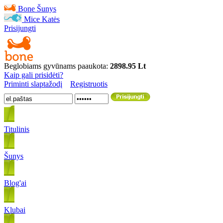
Bone
Šunys
Mice
Katės
Prisijungti
Beglobiams gyvūnams paaukota:
2898.95 Lt
Kaip gali prisidėti?
Priminti slaptažodį
Registruotis
Titulinis
Šunys
Blog'ai
Klubai