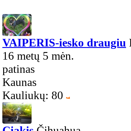
VAIPERIS-iesko draugiu
R
16 metų 5 mėn.
patinas
Kaunas
Kauliukų: 80
Ciakis
Čihuahua