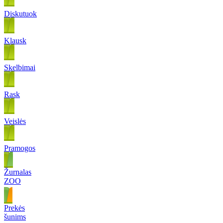
Diskutuok
Klausk
Skelbimai
Rask
Veislės
Pramogos
Žurnalas
ZOO
Prekės
šunims