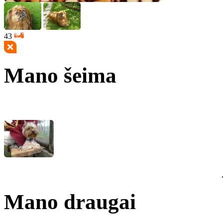
43
Mano šeima
Mano draugai