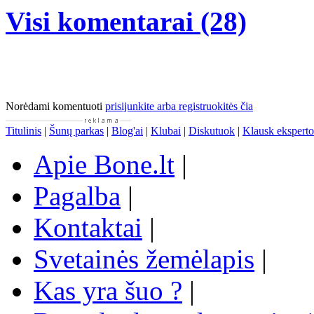
Visi komentarai (28)
Norėdami komentuoti
prisijunkite arba registruokitės čia
Titulinis
|
Šunų parkas
|
Blog'ai
|
Klubai
|
Diskutuok
|
Klausk eksperto
Apie Bone.lt
|
Pagalba
|
Kontaktai
|
Svetainės žemėlapis
|
Kas yra šuo ?
|