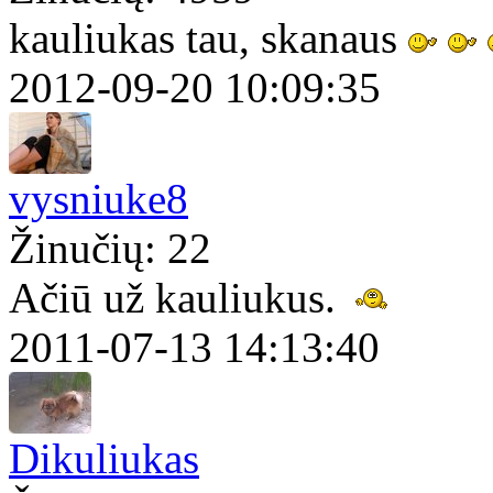
kauliukas tau, skanaus
2012-09-20 10:09:35
vysniuke8
Žinučių: 22
Ačiū už kauliukus.
2011-07-13 14:13:40
Dikuliukas