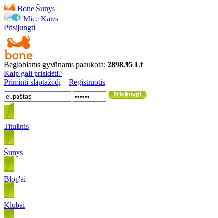
Bone
Šunys
Mice
Katės
Prisijungti
Beglobiams gyvūnams paaukota:
2898.95 Lt
Kaip gali prisidėti?
Priminti slaptažodį
Registruotis
Titulinis
Šunys
Blog'ai
Klubai