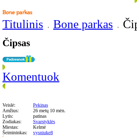
Titulinis
Bone parkas
Či
Čipsas
Komentuok
Veislė:
Pekinas
Amžius:
26 metų 10 mėn.
Lytis:
patinas
Zodiakas:
Svarstyklės
Miestas:
Kelmė
Šeimininkas:
vysniuke8