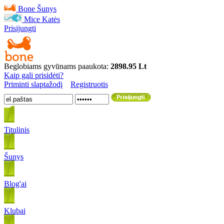
Bone
Šunys
Mice
Katės
Prisijungti
Beglobiams gyvūnams paaukota:
2898.95 Lt
Kaip gali prisidėti?
Priminti slaptažodį
Registruotis
Titulinis
Šunys
Blog'ai
Klubai