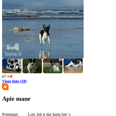
67
Visos foto (18)
Apie mane
Pomėgiai:
Loti, loti ir dar karta loti :)