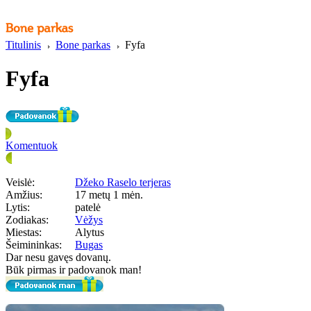
Titulinis
Bone parkas
Fyfa
Fyfa
Komentuok
Veislė:
Džeko Raselo terjeras
Amžius:
17 metų 1 mėn.
Lytis:
patelė
Zodiakas:
Vėžys
Miestas:
Alytus
Šeimininkas:
Bugas
Dar nesu gavęs dovanų.
Būk pirmas ir padovanok man!