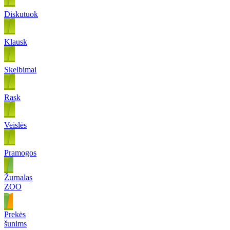
Diskutuok
Klausk
Skelbimai
Rask
Veislės
Pramogos
Žurnalas
ZOO
Prekės
šunims